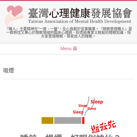
Skip
to
content
臺
『職人』主要精神在“一道、一藝”，全心貢獻於從事職事。『睡眠管理職人』是
一群熱忱又專心於睡眠領域的臨床心理師，盼透過專業又輕鬆的睡眠知識，陪
大家管理睡眠，探索迷人的睡眠。
灣
Secondary
Menu
Navigation
心
Menu
吸煙
理
健
康
發