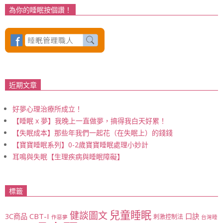
為你的睡眠按個讚！
近期文章
好夢心理治療所成立！
【睡眠 x 夢】我晚上一直做夢，搞得我白天好累！
【失眠成本】那些年我們一起花（在失眠上）的錢錢
【寶寶睡眠系列】0-2歲寶寶睡眠處理小妙計
耳鳴與失眠【生理疾病與睡眠障礙】
標籤
兒童睡眠
健談圖文
CBT-I
3C商品
口訣
刺激控制法
作惡夢
台灣睡