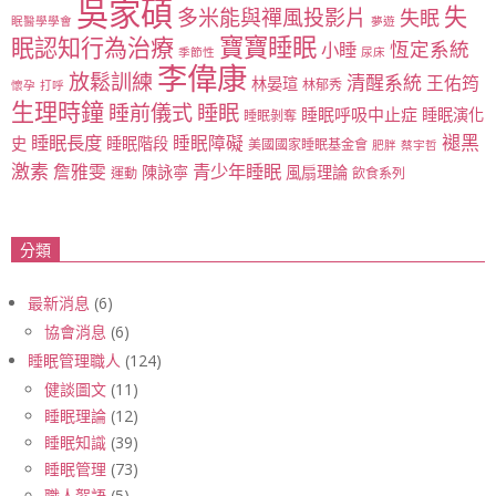
吳家碩
失
多米能與禪風投影片
失眠
眠醫學學會
夢遊
寶寶睡眠
眠認知行為治療
恆定系統
小睡
季節性
尿床
李偉康
放鬆訓練
清醒系統
王佑筠
林晏瑄
林郁秀
懷孕
打呼
生理時鐘
睡眠
睡前儀式
睡眠呼吸中止症
睡眠演化
睡眠剝奪
睡眠長度
褪黑
睡眠障礙
史
睡眠階段
美國國家睡眠基金會
肥胖
蔡宇哲
激素
青少年睡眠
詹雅雯
陳詠寧
風扇理論
運動
飲食系列
分類
最新消息
(6)
協會消息
(6)
睡眠管理職人
(124)
健談圖文
(11)
睡眠理論
(12)
睡眠知識
(39)
睡眠管理
(73)
職人絮語
(5)