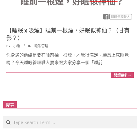
展
協
【睡眠 x 吸煙】睡前一根煙，好眠似神仙？（甘有
影？）
會
2018-
BY:
小編
IN:
睡眠管理
10-
你身邊的他總是要在睡前抽一根煙，才覺得滿足、願意上床睡覺
15
嗎？今天睡眠管理職人要來跟大家分享一個「睡前
閱讀更多→
搜尋
Search