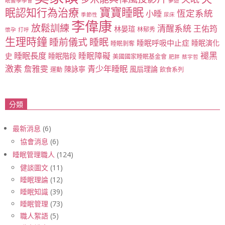
眠醫學學會
夢遊
寶寶睡眠
眠認知行為治療
恆定系統
小睡
季節性
尿床
李偉康
放鬆訓練
清醒系統
王佑筠
林晏瑄
林郁秀
懷孕
打呼
生理時鐘
睡眠
睡前儀式
睡眠呼吸中止症
睡眠演化
睡眠剝奪
睡眠長度
褪黑
睡眠障礙
史
睡眠階段
美國國家睡眠基金會
肥胖
蔡宇哲
激素
青少年睡眠
詹雅雯
陳詠寧
風扇理論
運動
飲食系列
分類
最新消息
(6)
協會消息
(6)
睡眠管理職人
(124)
健談圖文
(11)
睡眠理論
(12)
睡眠知識
(39)
睡眠管理
(73)
職人絮語
(5)