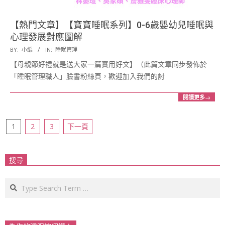
【熱門文章】【寶寶睡眠系列】0-6歲嬰幼兒睡眠與
心理發展對應圖解
2017-
BY:
小編
IN:
睡眠管理
05-
【母親節好禮就是送大家一篇實用好文】（此篇文章同步發佈於
12
「睡眠管理職人」臉書粉絲頁，歡迎加入我們的討
閱讀更多→
文
1
2
3
下一頁
章
分
搜尋
頁
Search