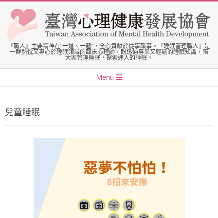
Skip
to
content
臺
『職人』主要精神在“一道、一藝”，全心貢獻於從事職事。『睡眠管理職人』是
一群熱忱又專心於睡眠領域的臨床心理師，盼透過專業又輕鬆的睡眠知識，陪
大家管理睡眠，探索迷人的睡眠。
灣
Secondary
Menu
Navigation
心
Menu
兒童睡眠
理
健
康
發