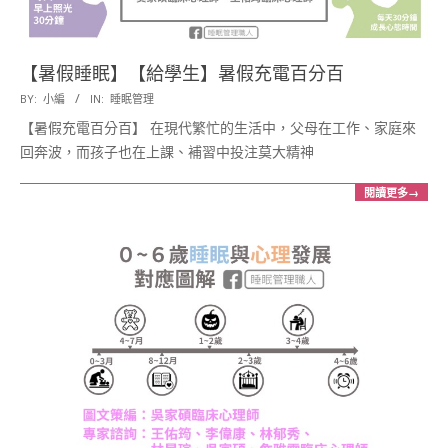
【暑假睡眠】【給學生】暑假充電百分百
2017-
BY:
小編
IN:
睡眠管理
07-
【暑假充電百分百】 在現代繁忙的生活中，父母在工作、家庭來
13
回奔波，而孩子也在上課、補習中投注莫大精神
閱讀更多→