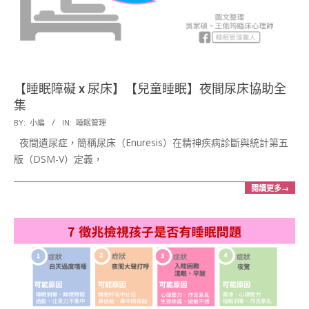
【睡眠障礙 x 尿床】【兒童睡眠】夜間尿床協助全
集
2018-
BY:
小編
IN:
睡眠管理
09-
夜間遺尿症，簡稱尿床（Enuresis）在精神疾病診斷與統計第五
04
版（DSM-V）定義，
閱讀更多→