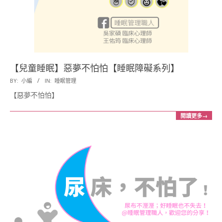
展
協
會
【兒童睡眠】惡夢不怕怕【睡眠障礙系列】
2018-
BY:
小編
IN:
睡眠管理
11-
【惡夢不怕怕】
06
閱讀更多→