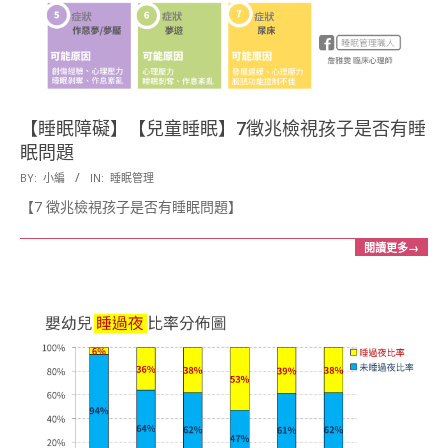
【睡眠障礙】【兒童睡眠】7徵兆檢視孩子是否有睡
眠問題
2018-
BY:
小編
IN:
睡眠管理
04-
【7 徵兆檢視孩子是否有睡眠問題】
10
閱讀更多→