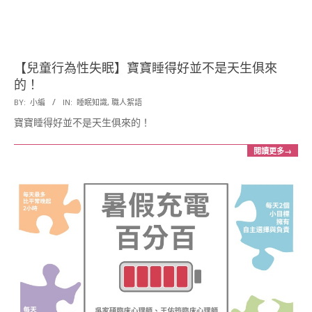
【兒童行為性失眠】寶寶睡得好並不是天生俱來
的！
2017-
BY:
小編
IN:
睡眠知識
,
職人絮語
08-
寶寶睡得好並不是天生俱來的！
15
閱讀更多→