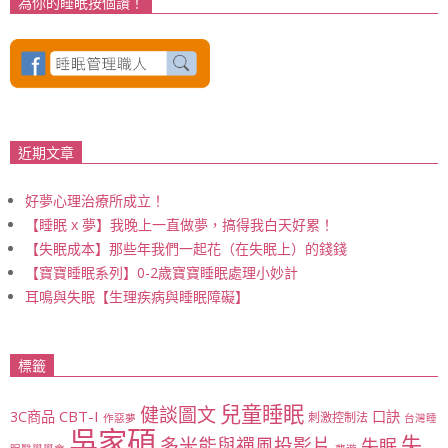
為你的睡眠按個讚！
近期文章
好夢心理治療所成立！
【睡眠 x 夢】我晚上一直做夢，搞得我白天好累！
【失眠成本】那些年我們一起花（在失眠上）的錢錢
【寶寶睡眠系列】0-2歲寶寶睡眠處理小妙計
耳鳴與失眠【生理疾病與睡眠障礙】
標籤
兒童睡眠
健談圖文
CBT-I
3C商品
口訣
刺激控制法
作惡夢
台灣睡
吳家碩
失
多米能與禪風投影片
失眠