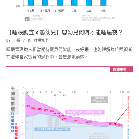
【睡眠調查 x 嬰幼兒】嬰幼兒何時才能睡過夜？
2018-
BY:
小編
IN:
睡眠管理
02-
睡眠管理職人相當期待寶貝們皆能一夜好眠，也能理解每位照顧者
14
在陪伴自家寶貝的過程中，皆曾滿地荊棘。
閱讀更多→