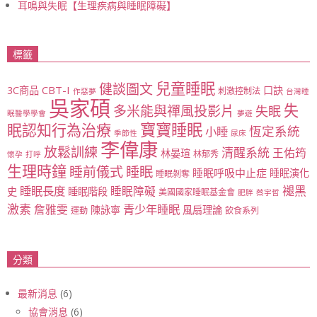
耳鳴與失眠【生理疾病與睡眠障礙】
標籤
兒童睡眠
健談圖文
CBT-I
3C商品
口訣
刺激控制法
作惡夢
台灣睡
吳家碩
失
多米能與禪風投影片
失眠
眠醫學學會
夢遊
寶寶睡眠
眠認知行為治療
恆定系統
小睡
季節性
尿床
李偉康
放鬆訓練
清醒系統
王佑筠
林晏瑄
林郁秀
懷孕
打呼
生理時鐘
睡眠
睡前儀式
睡眠呼吸中止症
睡眠演化
睡眠剝奪
睡眠長度
褪黑
睡眠障礙
史
睡眠階段
美國國家睡眠基金會
肥胖
蔡宇哲
激素
青少年睡眠
詹雅雯
陳詠寧
風扇理論
運動
飲食系列
分類
最新消息
(6)
協會消息
(6)