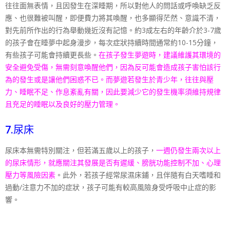
往往面無表情，且因發生在深睡
期，所以對他人的問話或呼喚缺乏反
應、也很難被叫醒，即
便費力將其喚醒，也多顯得茫然、意識不清，
對先前所作出
的行為舉動幾近沒有記憶。約3成左右的年齡介於3-7歲
的孩子會在睡夢中起身漫步
，每次症狀持續時間通常約10-15分鐘，
有些孩子可能
會持續更長些。
在孩子發生夢遊時，建議維護其環境的
安全
避免受傷，無需刻意喚醒他們，因為反可能會造成孩子害怕
該行
為的發生或是讓他們困惑不已。而夢遊若發生於青少年
，往往與壓
力、睡眠不足、作息紊亂有關，因此要減少它的
發生機率須維持規律
且充足的睡眠以及良好的壓力管理。
7.尿床
尿床本無需特別關注，但若滿五歲以上的孩子，
一週仍發生
兩次以上
的尿床情形，就應關注其發展是否有遲緩、膀胱功
能控制不加、心理
壓力等風險因素
。此外，若孩子經常尿濕
床鋪，且伴隨有白天嗜睡和
過動/
注意力不加的症狀，孩子可能有較高風險身受呼吸中止症的影
響。