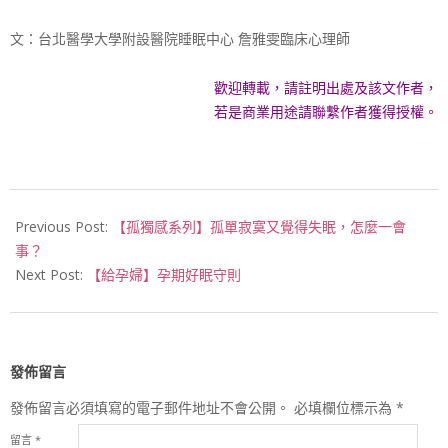
文：台北醫學大學附設醫院睡眠中心
詹雅雯臨床心理師
歡迎轉載，請註明出處及該文作者，
若是商業用途請聯繫作者獲得授權。
2018-
04-
Previous Post:
【孤獨感系列】孤單寂寞又覺得失眠，怎麼一會
10
事？
Next Post:
【給孕婦】孕期好眠守則
發佈留言
發佈留言必須填寫的電子郵件地址不會公開。
必填欄位標示為
*
留言
*