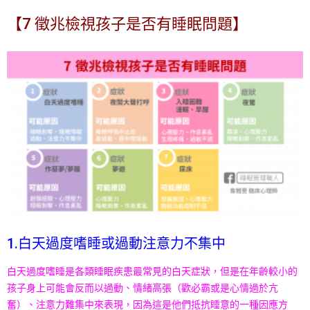
展
【7 徵兆檢視孩子是否有睡眠問題】
協
會
1.白天過度嗜睡或過動注意力不集中
白天過度嗜睡是各類睡眠疾患最常見的白天症狀，但是在年
齡較小的
孩子身上可能會反而以過動、情緒高張（歡必霸或
是心情過於亢
奮）、注意力難集中來表現，因為這是他們抵
抗睡意的一種因應方