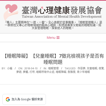
Skip
to
content
臺
『職人』主要精神在“一道、一藝”，全心貢獻於從事職事。『睡眠管理職人』是
一群熱忱又專心於睡眠領域的臨床心理師，盼透過專業又輕鬆的睡眠知識，陪
大家管理睡眠，探索迷人的睡眠。
灣
Secondary
Menu
Navigation
心
Menu
【睡眠障礙】【兒童睡眠】7徵兆檢視孩子是否有
理
睡眠問題
BY:
小編
ON:
2018-04-10
IN:
睡眠管理
TAGGED:
作惡夢
,
兒童睡眠
,
夜驚
,
健
夢遊
,
夢靨
,
打呼
,
睡眠呼吸中止症
,
睡眠障礙
,
詹雅雯
,
青少年睡眠
康
發
加入為 Google 偏好來源