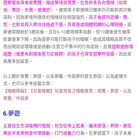
歷夢靨後常
會被驚醒、描述夢境很真實，包含許多負向情緒（如害
怕、
驚恐、生氣、或憤怒）
。通常孩子即便隔日醒來
仍可能對其印象
深刻，因為夢境所隱含的情緒往往相當強
烈，
孩子會感到恐懼、驚
慌，也對其再入睡往往造成干擾，且易造成個體明顯的
心理困擾
。惡
夢通常開始於3歲前後，且在6-10歲時頻率加劇，但
10歲後發生機率
就會逐漸下降。因為惡夢可能打斷孩子的
睡眠，造成其睡眠品質不佳
而出現前述嗜睡或是過動/
注意力不集中的行為症狀，且
曾經驗過創傷
經歷（或患有創傷
後壓力症候群）的孩子也常受惡夢所侵擾
，因此家
長應多加
留意。
以上關於夜驚、夢遊，以及夢靨／作惡夢的發生原因，以及處理方
式，也可以參考這篇文章：
【睡眠障礙】【兒童睡眠】兒童常見之睡眠異常：夜驚、夢遊，以及
夢靨／作惡夢
6.夢遊
主要發生在深睡期的覺醒，包含從床上起身、離床
遊蕩、奔跑，甚至
某些罕見案例會伴隨躁動、打鬥或暴力行
為。
在夢遊當下，孩子本身