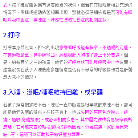
式
。孩子確實難免偶有過度疲累的狀況
，但若在其睡眠量相對充足的
情況下，嗜睡或過動依舊頻率
出現，那就必須仔細檢視是否
可能有睡
眠呼吸中止症、猝睡
症、陣發性肢體抽動症的相關症狀
。
2.打呼
打呼本身並無害，但它的出現
意謂著呼吸道有狹窄、不通暢
的可能，
在鼻過敏嚴重、鼻中隔彎曲、扁桃腺肥大的孩子身
上十分普遍
。但
是，約有百分之三的孩童，他們的
打呼症狀
可能與呼吸中止症
有關，
建議家長在孩子入睡後應多加留意
是否有不尋常的呼吸停頓或是鼾聲
忽大忽小的情形。
3.入睡、淺眠/睡眠維持困難，或早醒
若孩子經常抱怨睡不著、睡眠一直中斷或是很早就醒來睡不
著，都可
能是他們失眠的徵兆。在孩子身上，造成
失眠的原
因包含壓力、疼
痛、過敏(身體搔癢)、或心理相關疾患。
其中壓力往往容易被家長所
忽略，它可能來自於轉換環境的
適應困難、分離焦慮、家庭氣氛緊
繃…等，建議可以幫助孩子做好
壓力管理
。