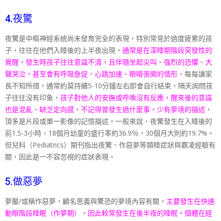
4.夜驚
夜驚是中樞神經系統尚未發育完全的表現，特別常見於過度
疲累的孩
子，往往在他們入睡後的上半夜出現。
通常是在深睡期階段突發性的
覺醒，發生時孩子
往往意識不清，且伴隨坐起尖叫、強烈的恐懼、大
聲哭泣，甚至會有呼吸
急促、心跳加速、眼睛張開的情形
，每每讓家
長不知所措，
通常約莫持續5-10分鐘左右即會自行結束，隔天詢問孩
子往往沒有印象，
孩子對他人的安撫或呼喚沒有反應，醒來後的意識
也是混亂、缺
乏定向感，不記得曾發生過什麼事，少有夢境的描述
，
頂多
是片段或單一影像的記憶描述。一般來說，夜驚發生在入睡
後的
前1.5-3小時，18個月幼童的盛行率約36.9
％，30個月大則約19.7%。
但兒科（Pediatrics）期刊指
出夜驚、作惡夢等類睡症狀與霸凌經驗有
關，因此是一不容
忽視的症狀表現。
5.做惡夢
夢靨/或稱作惡夢，顧名思義與驚恐的夢境內容有關，
主要發生在快速
動眼階段睡眠（作夢
期），因此較常發生在後半夜的睡眠。個體在經