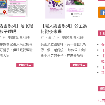
【職人說書系列】公主為
說書系列】睡眠繪
何徹夜未眠
孩子睡眠
近
2017-
BY:
小編
IN:
睡眠知識
,
職人說書
IN:
睡眠管理
,
職人說書
04-
英索米雅國度裡，有一個世代相
是許多家長用來安撫孩
好
19
傳一個古老傳統， 每位公主會由
好幫手，但睡眠管理職
【
命中注定的王子，在床邊吻醒，
醒大家
【
錢
閱讀更多→
閱讀更多→
【
耳
標
3C