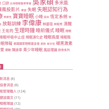
吳家碩
多米能
口訣
法
台灣睡眠醫學學會
失眠認知行為
禪風投影片
失眠
夢遊
寶寶睡眠
療
恆定系統
小睡
季節性
尿床
懷
李偉康
放鬆訓練
清醒
林晏瑄
林郁秀
呼
生理時鐘
睡眠
睡前儀式
統
王佑筠
睡眠
睡眠長度
睡眠呼吸中止症
睡眠演化史
睡眠階
褪黑激素
睡眠障礙
美國國家睡眠基金會
肥胖
蔡宇哲
青少年睡眠
雅雯
陳詠寧
風扇理論
運動
飲食系列
類
新消息
(6)
協會消息
(6)
眠管理職人
(124)
健談圖文
(11)
睡眠理論
(12)