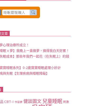
期文章
夢心理治療所成立！
睡眠 x 夢】我晚上一直做夢，搞得我白天好累！
失眠成本】那些年我們一起花（在失眠上）的錢
寶寶睡眠系列】0-2歲寶寶睡眠處理小妙計
鳴與失眠【生理疾病與睡眠障礙】
籤
兒童睡眠
健談圖文
CBT-I
商品
刺激
作惡夢