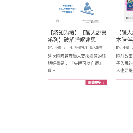
康
發
展
【認知治療】【職人說書
【職人
系列】破解睡眠迷思
本陪伴
協
2017-
2017-
BY:
小編
IN:
睡眠管理
,
職人說書
BY:
小編
10-
10-
這次睡眠管理職人要來推薦的睡
睡前故事
會
02
02
眠好書是： 『失眠可以自療』
子入眠的
📗。
人也要提
閱讀更多→