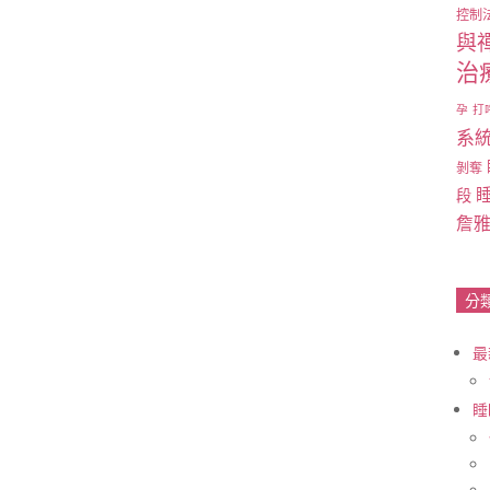
控制
與
治
孕
打
系
剝奪
段
詹
分
最
睡