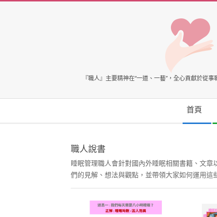
Skip
to
content
臺
『職人』主要精神在“一道、一藝”，全心貢獻於從
灣
Secondary
首頁
Navigation
心
Menu
職人說書
理
睡眠管理職人會針對國內外睡眠相關書籍、文章
們的見解、想法與觀點，並帶領大家如何運用這
健