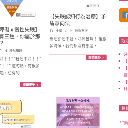
【失眠認知行為治療】矛
盾意向法
障礙 x 慢性失眠】
2017-
BY:
小編
IN:
睡眠管理
有三種，你屬於那
09-
想睡卻睡不著，好痛苦啊！ 但很
近
？
15
多時候，我們都沒有想過，
IN:
睡眠知識
好
閱讀更多→
好！！” “我睡不好！！”
【
好！！” 這句話，有很多
【
過，也有的
錢
【
閱讀更多→
耳
標
3C