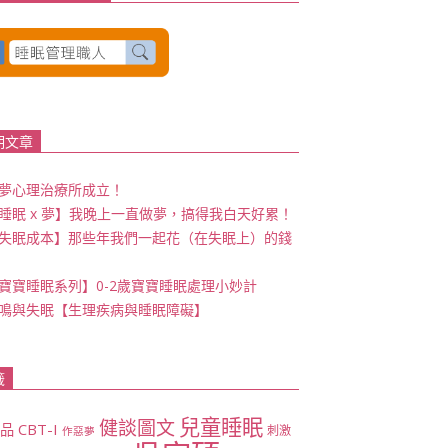
期文章
夢心理治療所成立！
睡眠 x 夢】我晚上一直做夢，搞得我白天好累！
失眠成本】那些年我們一起花（在失眠上）的錢
寶寶睡眠系列】0-2歲寶寶睡眠處理小妙計
鳴與失眠【生理疾病與睡眠障礙】
籤
兒童睡眠
健談圖文
CBT-I
商品
刺激
作惡夢