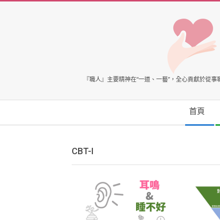
Skip
to
content
臺
『職人』主要精神在“一道、一藝”，全心貢獻於從
灣
Secondary
首頁
Navigation
心
Menu
CBT-I
理
健