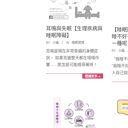
康
發
展
耳鳴與失眠【生理疾病與
【睡眠
睡眠障礙】
睡不好
協
2018-
BY:
小編
IN:
睡眠管理
一種呢
12-
2018-
耳鳴是現在非常普遍的身體症
BY:
小編
會
13
10-
狀， 如果耳邊整天都在嗡嗡作
“我睡不
05
響…… 那怎麼可能睡得著呀！
“我睡不
人自己說
閱讀更多→