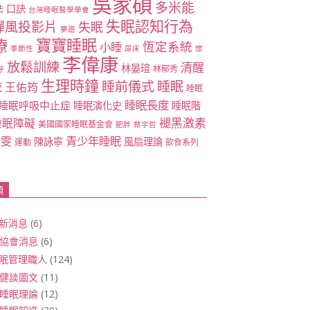
吳家碩
多米能
口訣
法
台灣睡眠醫學學會
失眠認知行為
禪風投影片
失眠
夢遊
寶寶睡眠
療
恆定系統
小睡
季節性
尿床
懷
李偉康
放鬆訓練
清醒
林晏瑄
林郁秀
呼
生理時鐘
睡眠
睡前儀式
統
王佑筠
睡眠
睡眠長度
睡眠呼吸中止症
睡眠演化史
睡眠階
褪黑激素
睡眠障礙
美國國家睡眠基金會
肥胖
蔡宇哲
青少年睡眠
雅雯
陳詠寧
風扇理論
運動
飲食系列
類
新消息
(6)
協會消息
(6)
眠管理職人
(124)
健談圖文
(11)
睡眠理論
(12)