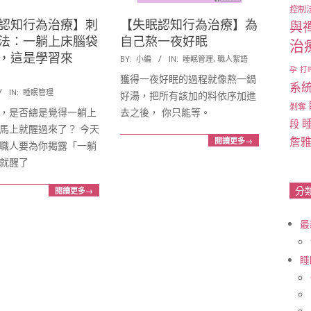
控制
認知行為治療】刺
【失眠認知行為治療】為
與
法：一躺上床腦袋
自己熬一夜好眠
治
，這是學習來
2017-
BY:
小編
IN:
睡眠管理
,
職人絮語
孕
打
01-
獲得一夜好眠的過程就像熬一鍋
系
18
IN:
睡眠管理
好湯，把所有該加的料依序加進
剝奪
，是否總是覺得一躺上
去之後， 你只能等。
段
馬上就醒過來了？ 今天
詹
閱讀更多→
職人要為你揭露「一躺
就醒了
閱讀更多→
分
最
睡