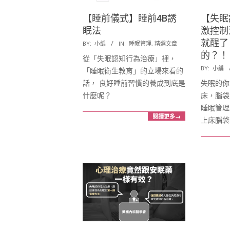
【睡前儀式】睡前4B誘
【失眠
眠法
激控制
2017-
就醒了
BY:
小編
IN:
睡眠管理
,
精選文章
08-
的？！
從「失眠認知行為治療」裡，
09
2017-
BY:
小編
「睡眠衛生教育」的立場來看的
01-
話， 良好睡前習慣的養成到底是
失眠的你
23
什麼呢？
床，腦袋
睡眠管理
閱讀更多→
上床腦袋