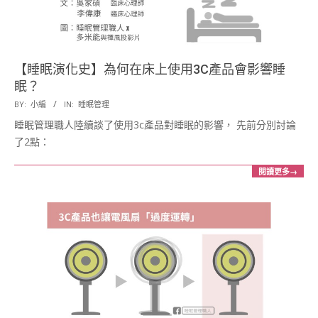
【睡眠演化史】為何在床上使用3C產品會影響睡
眠？
2017-
BY:
小編
IN:
睡眠管理
03-
睡眠管理職人陸續談了使用3c產品對睡眠的影響， 先前分別討論
22
了2點：
閱讀更多→