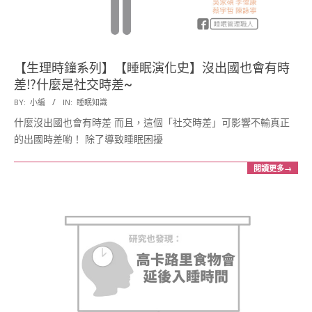
展
協
【生理時鐘系列】【睡眠演化史】沒出國也會有時
差⁉什麼是社交時差~
會
2017-
BY:
小編
IN:
睡眠知識
12-
什麼沒出國也會有時差 而且，這個「社交時差」可影響不輸真正
20
的出國時差喲！ 除了導致睡眠困擾
閱讀更多→