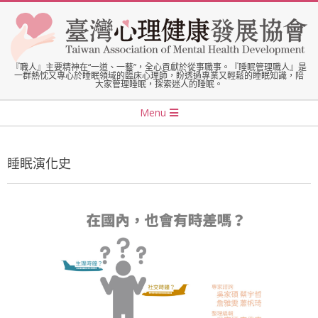
Skip
to
content
臺
『職人』主要精神在“一道、一藝”，全心貢獻於從事職事。『睡眠管理職人』是
一群熱忱又專心於睡眠領域的臨床心理師，盼透過專業又輕鬆的睡眠知識，陪
大家管理睡眠，探索迷人的睡眠。
灣
Secondary
Menu
Navigation
心
Menu
睡眠演化史
理
健
康
發