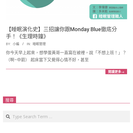
【睡眠演化史】三招讓你跟Monday Blue徹底分
手！《生理時鐘》
2016-
BY:
小編
IN:
睡眠管理
12-
你今天早上起來，想學蛋黃哥一直窩在被裡，說「不想上班！」？
20
（啊~中箭） 起床當下又覺得心情不好，甚至
閱讀更多→
搜尋
Search