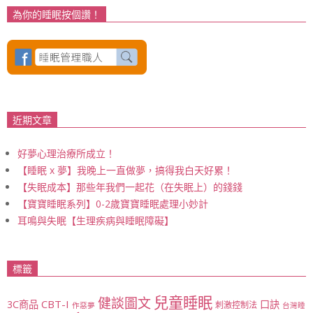
為你的睡眠按個讚！
近期文章
好夢心理治療所成立！
【睡眠 x 夢】我晚上一直做夢，搞得我白天好累！
【失眠成本】那些年我們一起花（在失眠上）的錢錢
【寶寶睡眠系列】0-2歲寶寶睡眠處理小妙計
耳鳴與失眠【生理疾病與睡眠障礙】
標籤
兒童睡眠
健談圖文
CBT-I
3C商品
口訣
刺激控制法
作惡夢
台灣睡