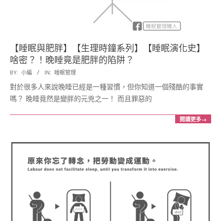
【睡眠與肥胖】【生理時鐘系列】【睡眠演化史】
啥密？！晚睡竟是肥胖的陷阱？
2017-
BY:
小編
IN:
睡眠管理
05-
對於很多人來說晚睡已經是一種習慣，但你知道一個殘酷的事實
31
嗎？ 晚睡竟然是變胖的元兇之一！ 而且罪惡的
閱讀更多→