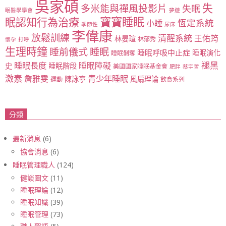
吳家碩
失
多米能與禪風投影片
失眠
眠醫學學會
夢遊
寶寶睡眠
眠認知行為治療
恆定系統
小睡
季節性
尿床
李偉康
放鬆訓練
清醒系統
王佑筠
林晏瑄
林郁秀
懷孕
打呼
生理時鐘
睡眠
睡前儀式
睡眠呼吸中止症
睡眠演化
睡眠剝奪
睡眠長度
褪黑
睡眠障礙
史
睡眠階段
美國國家睡眠基金會
肥胖
蔡宇哲
激素
青少年睡眠
詹雅雯
陳詠寧
風扇理論
運動
飲食系列
分類
最新消息
(6)
協會消息
(6)
睡眠管理職人
(124)
健談圖文
(11)
睡眠理論
(12)
睡眠知識
(39)
睡眠管理
(73)