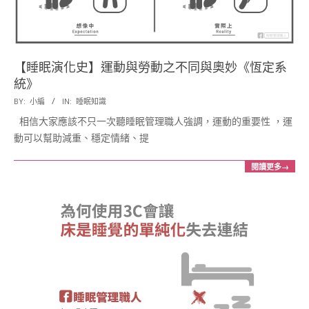
【睡眠演化史】運動與勞動之不同與奧妙《恆定系
統》
2017-
BY:
小編
IN:
睡眠知識
05-
相信大家應該不只一次聽睡眠管理職人強調，運動的重要性 ，運
22
動可以幫助減重、穩定情緒、提
閱讀更多→