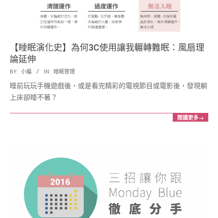
【睡眠演化史】為何3C使用讓我輾轉難眠：風扇理
論延伸
2017-
BY:
小編
IN:
睡眠管理
03-
睡前玩玩手機遊戲後，或是看完精彩的電視節目或電影後，發現躺
20
上床卻睡不著？
閱讀更多→