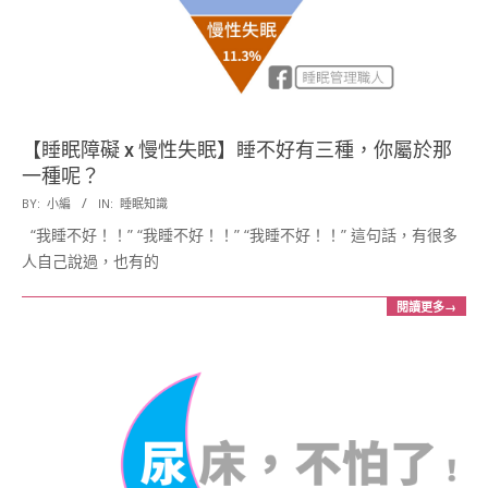
展
協
會
【睡眠障礙 x 慢性失眠】睡不好有三種，你屬於那
一種呢？
2018-
BY:
小編
IN:
睡眠知識
10-
“我睡不好！！” “我睡不好！！” “我睡不好！！” 這句話，有很多
05
人自己說過，也有的
閱讀更多→