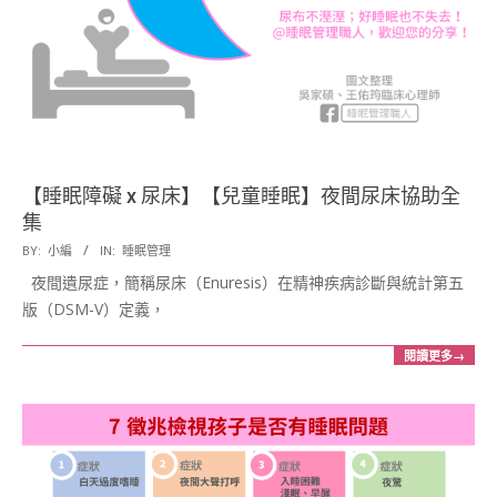
【睡眠障礙 x 尿床】【兒童睡眠】夜間尿床協助全
集
2018-
BY:
小編
IN:
睡眠管理
09-
夜間遺尿症，簡稱尿床（Enuresis）在精神疾病診斷與統計第五
04
版（DSM-V）定義，
閱讀更多→