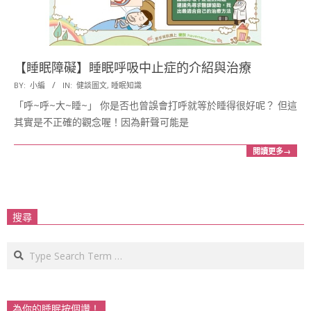
【睡眠障礙】睡眠呼吸中止症的介紹與治療
2016-
BY:
小編
IN:
健談圖文
,
睡眠知識
12-
「呼~呼~大~睡~」 你是否也曾誤會打呼就等於睡得很好呢？ 但這
07
其實是不正確的觀念喔！因為鼾聲可能是
閱讀更多→
搜尋
Search
為你的睡眠按個讚！