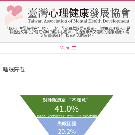
Skip
to
content
臺
『職人』主要精神在“一道、一藝”，全心貢獻於從事職事。『睡眠管理職人』是
一群熱忱又專心於睡眠領域的臨床心理師，盼透過專業又輕鬆的睡眠知識，陪
大家管理睡眠，探索迷人的睡眠。
灣
Secondary
Menu
Navigation
心
Menu
睡眠障礙
理
健
康
發