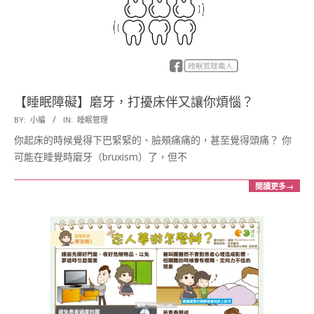
【睡眠障礙】磨牙，打擾床伴又讓你煩惱？
2017-
BY:
小編
IN:
睡眠管理
04-
你起床的時候覺得下巴緊緊的、臉頰痛痛的，甚至覺得頭痛？ 你
11
可能在睡覺時磨牙（bruxism）了，但不
閱讀更多→