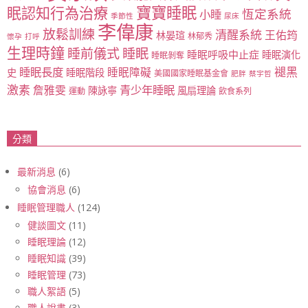
寶寶睡眠
眠認知行為治療
恆定系統
小睡
季節性
尿床
李偉康
放鬆訓練
清醒系統
王佑筠
林晏瑄
林郁秀
懷孕
打呼
生理時鐘
睡眠
睡前儀式
睡眠呼吸中止症
睡眠演化
睡眠剝奪
睡眠長度
褪黑
睡眠障礙
史
睡眠階段
美國國家睡眠基金會
肥胖
蔡宇哲
激素
青少年睡眠
詹雅雯
陳詠寧
風扇理論
運動
飲食系列
分類
最新消息
(6)
協會消息
(6)
睡眠管理職人
(124)
健談圖文
(11)
睡眠理論
(12)
睡眠知識
(39)
睡眠管理
(73)
職人絮語
(5)
職人說書
(3)