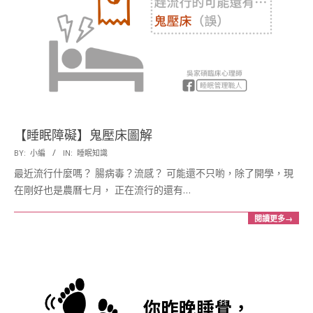
【睡眠障礙】鬼壓床圖解
2017-
BY:
小編
IN:
睡眠知識
09-
最近流行什麼嗎？ 腸病毒？流感？ 可能還不只喲，除了開學，現
15
在剛好也是農曆七月， 正在流行的還有…
閱讀更多→