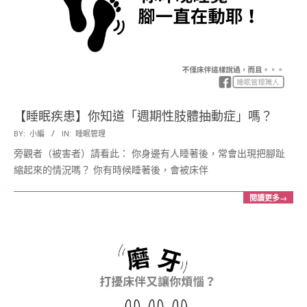
【睡眠疾患】你知道「週期性肢體抽動症」嗎？
2017-
BY:
小編
IN:
睡眠管理
08-
旁觀者（被害者）請看此： 你身邊有人睡著後，常會出現把腳趾
21
縮起來的情況嗎？ 你有時候睡著後，會被床伴
閱讀更多→