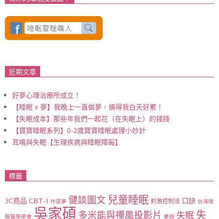
近期文章
好夢心理治療所成立！
【睡眠 x 夢】我晚上一直做夢，搞得我白天好累！
【失眠成本】那些年我們一起花（在失眠上）的錢錢
【寶寶睡眠系列】0-2歲寶寶睡眠處理小妙計
耳鳴與失眠【生理疾病與睡眠障礙】
標籤
兒童睡眠
健談圖文
CBT-I
3C商品
口訣
刺激控制法
作惡夢
台灣睡
吳家碩
失
多米能與禪風投影片
失眠
眠醫學學會
夢遊