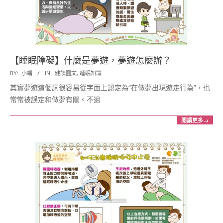
【睡眠障礙】什麼是夢遊，夢遊怎麼辦？
2017-
BY:
小編
IN:
健談圖文
,
睡眠知識
02-
其實夢遊這個詞很容易從字面上認定為“在做夢出現遊走行為”，也
22
常常被誤定和做夢有關。不過
閱讀更多→