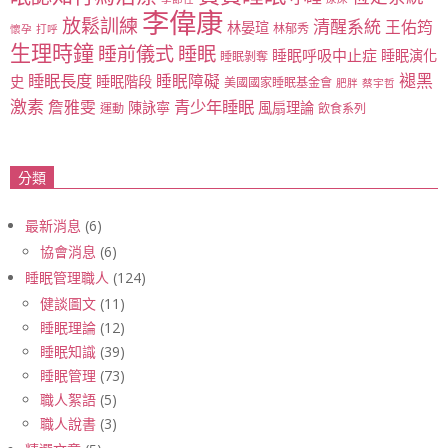
李偉康
放鬆訓練
清醒系統
王佑筠
林晏瑄
林郁秀
懷孕
打呼
生理時鐘
睡眠
睡前儀式
睡眠呼吸中止症
睡眠演化
睡眠剝奪
睡眠長度
褪黑
睡眠障礙
史
睡眠階段
美國國家睡眠基金會
肥胖
蔡宇哲
激素
青少年睡眠
詹雅雯
陳詠寧
風扇理論
運動
飲食系列
分類
最新消息
(6)
協會消息
(6)
睡眠管理職人
(124)
健談圖文
(11)
睡眠理論
(12)
睡眠知識
(39)
睡眠管理
(73)
職人絮語
(5)
職人說書
(3)