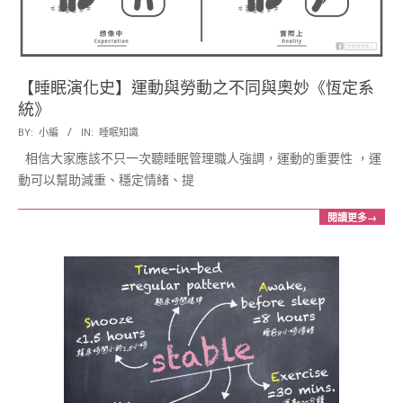
【睡眠演化史】運動與勞動之不同與奧妙《恆定系
統》
2017-
BY:
小編
IN:
睡眠知識
05-
相信大家應該不只一次聽睡眠管理職人強調，運動的重要性 ，運
22
動可以幫助減重、穩定情緒、提
閱讀更多→