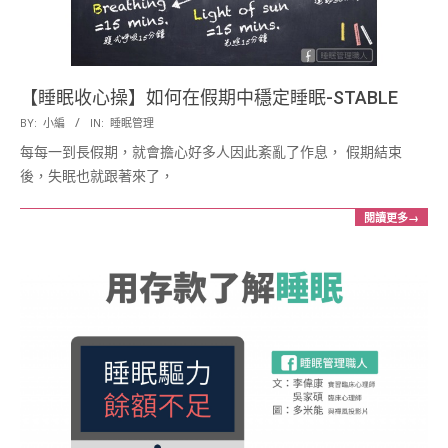
【睡眠收心操】如何在假期中穩定睡眠-STABLE
2017-
BY:
小編
IN:
睡眠管理
01-
每每一到長假期，就會擔心好多人因此紊亂了作息， 假期結束
25
後，失眠也就跟著來了，
閱讀更多→