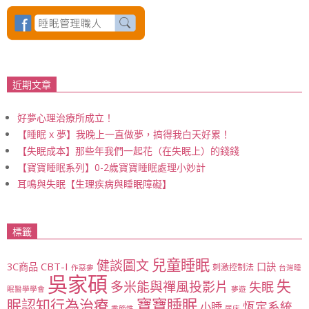
近期文章
好夢心理治療所成立！
【睡眠 x 夢】我晚上一直做夢，搞得我白天好累！
【失眠成本】那些年我們一起花（在失眠上）的錢錢
【寶寶睡眠系列】0-2歲寶寶睡眠處理小妙計
耳鳴與失眠【生理疾病與睡眠障礙】
標籤
兒童睡眠
健談圖文
CBT-I
3C商品
口訣
刺激控制法
作惡夢
台灣睡
吳家碩
失
多米能與禪風投影片
失眠
眠醫學學會
夢遊
寶寶睡眠
眠認知行為治療
恆定系統
小睡
季節性
尿床