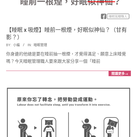
展
協
【睡眠 x 吸煙】睡前一根煙，好眠似神仙？（甘有
影？）
會
2018-
BY:
小編
IN:
睡眠管理
10-
你身邊的他總是要在睡前抽一根煙，才覺得滿足、願意上床睡覺
15
嗎？今天睡眠管理職人要來跟大家分享一個「睡前
閱讀更多→