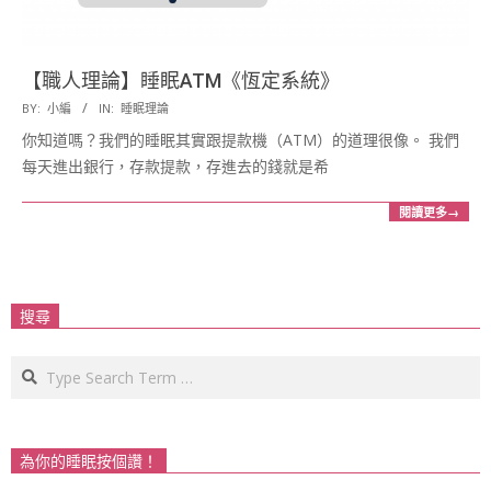
【職人理論】睡眠ATM《恆定系統》
2016-
BY:
小編
IN:
睡眠理論
12-
你知道嗎？我們的睡眠其實跟提款機（ATM）的道理很像。 我們
20
每天進出銀行，存款提款，存進去的錢就是希
閱讀更多→
搜尋
Search
為你的睡眠按個讚！