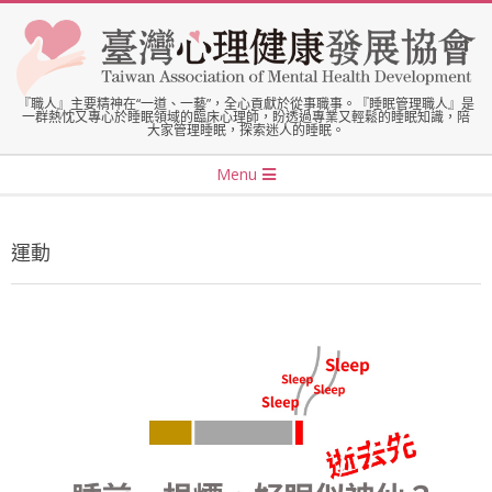
Skip
to
content
臺
『職人』主要精神在“一道、一藝”，全心貢獻於從事職事。『睡眠管理職人』是
一群熱忱又專心於睡眠領域的臨床心理師，盼透過專業又輕鬆的睡眠知識，陪
大家管理睡眠，探索迷人的睡眠。
灣
Secondary
Menu
Navigation
心
Menu
運動
理
健
康
發