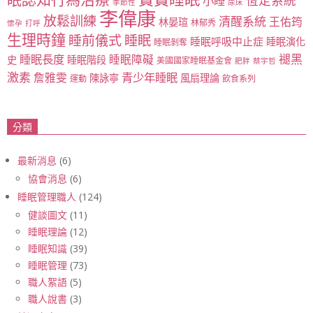
恆定系統
小睡
季節性
尿床
李偉康
放鬆訓練
清醒系統
王佑筠
林晏瑄
林郁秀
懷孕
打呼
生理時鐘
睡眠
睡前儀式
睡眠呼吸中止症
睡眠演化
睡眠剝奪
睡眠長度
褪黑
睡眠障礙
史
睡眠階段
美國國家睡眠基金會
肥胖
蔡宇哲
激素
青少年睡眠
詹雅雯
陳詠寧
風扇理論
運動
飲食系列
分類
最新消息
(6)
協會消息
(6)
睡眠管理職人
(124)
健談圖文
(11)
睡眠理論
(12)
睡眠知識
(39)
睡眠管理
(73)
職人絮語
(5)
職人說書
(3)