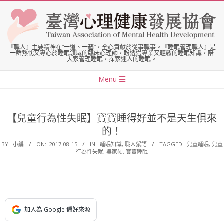
Skip
to
content
臺
『職人』主要精神在“一道、一藝”，全心貢獻於從事職事。『睡眠管理職人』是
一群熱忱又專心於睡眠領域的臨床心理師，盼透過專業又輕鬆的睡眠知識，陪
大家管理睡眠，探索迷人的睡眠。
灣
Secondary
Menu
Navigation
心
Menu
【兒童行為性失眠】寶寶睡得好並不是天生俱來
理
的！
BY:
小編
ON:
2017-08-15
IN:
睡眠知識
,
職人絮語
TAGGED:
兒童睡眠
,
兒童
健
行為性失眠
,
吳家碩
,
寶寶睡眠
康
發
加入為 Google 偏好來源