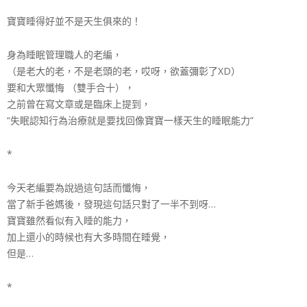
展
寶寶睡得好並不是天生俱來的！
協
身為睡眠管理職人的老編，
（是老大的老，不是老頭的老，哎呀，欲蓋彌彰了XD）
要和大眾懺悔 （雙手合十），
會
之前曾在寫文章或是臨床上提到，
“失眠認知行為治療就是要找回像寶寶一樣天生的睡眠能力
”
*
今天老編要為說過這句話而懺悔，
當了新手爸媽後，發現這句話只對了一半不到呀…
寶寶雖然看似有入睡的能力，
加上還小的時候也有大多時間在睡覺，
但是…
*