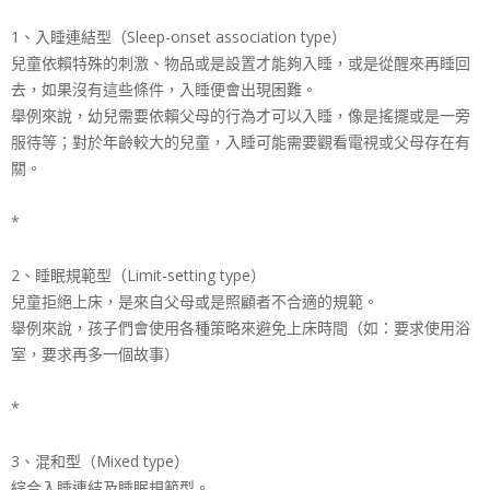
1、入睡連結型（Sleep-onset association type）
兒童依賴特殊的刺激、物品或是設置才能夠入睡，或是從醒
來再睡回
去，如果沒有這些條件，入睡便會出現困難。
舉例來說，幼兒需要依賴父母的行為才可以入睡，像是搖擺
或是一旁
服待等；對於年齡較大的兒童，入睡可能需要觀看
電視或父母存在有
關。
*
2、睡眠規範型（Limit-setting type）
兒童拒絕上床，是來自父母或是照顧者不合適的規範。
舉例來說，孩子們會使用各種策略來避免上床時間（如：要
求使用浴
室，要求再多一個故事）
*
3、混和型（Mixed type）
綜合入睡連結及睡眠規範型。