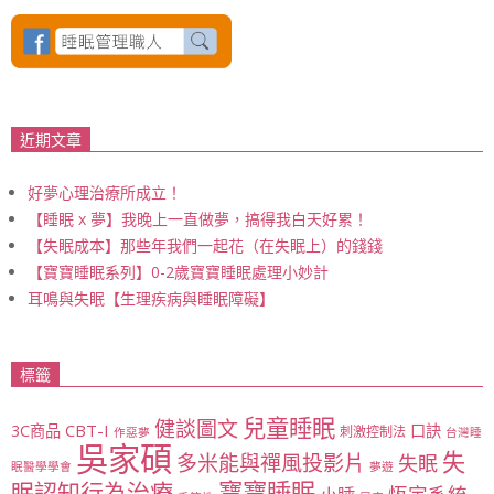
近期文章
好夢心理治療所成立！
【睡眠 x 夢】我晚上一直做夢，搞得我白天好累！
【失眠成本】那些年我們一起花（在失眠上）的錢錢
【寶寶睡眠系列】0-2歲寶寶睡眠處理小妙計
耳鳴與失眠【生理疾病與睡眠障礙】
標籤
兒童睡眠
健談圖文
CBT-I
3C商品
口訣
刺激控制法
作惡夢
台灣睡
吳家碩
失
多米能與禪風投影片
失眠
眠醫學學會
夢遊
寶寶睡眠
眠認知行為治療