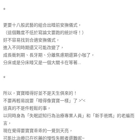
*
更要十八般武藝的組合出睡前安撫儀式，
（這個難度不低於寫論文要跑的統計呀！）
好不容易找到合適安撫儀式，
進入不同時期還又可能改變了，
成長衝刺期、長牙期、分離焦慮期還算小咖了，
分床或是分床睡又是一個大關卡在等著…
*
所以，寶寶睡得好並不是天生俱來的！
不要再輕易說要「睡得像寶寶一樣」了 >”<
這真的不是件輕鬆的事，
以同時身為「失眠認知行為治療專業人員」和「新手爸媽」
的老編而
言，
現在覺得要寶寶乖乖的一覺到天亮，
可能比治療已在吃藥的慢性失眠者還難呢~