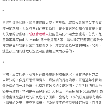
*
會提到這些診斷，就是要提醒大家，不見得小寶寶或是孩童
就不會有
睡眠問題喲，但父母看到這些診斷時，會不會有開
始擔心寶寶會不會
有失眠的診斷呢？
睡眠管理職人
提醒爸媽們不用太焦慮喲，首先，兒
童睡眠專家Jodi A. Mindell博士也提醒大家，這些睡眠問題要在導致小
孩或是父母親的日常功能損傷之下，才要定義為兒童的失眠
，另外，
這些孩童期的睡眠狀況也可能隨著長大而改善的。
*
當然，最要的是，就算有這些孩童期的睡眠狀況，其實也是
有方法可
以解決的，像是睡眠管理職人一直強調的行為治療
，正是近年來國內
外推薦的第一線治療，也有越來越多的文
獻證明，兒童失眠的行為治
療是有效的，特別是在幼兒期就
介入的話，Mindell針對52篇透過行為
治療處理兒
童睡眠的研究進行了回顧，發現有94％的研究顯示有臨床
上顯著的效果，研究更指出，行為治療不僅使兒童睡眠改善
，而且改