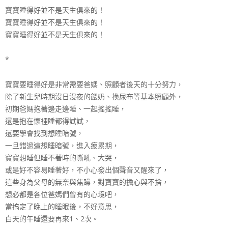
寶寶睡得好並不是天生俱來的！
寶寶睡得好並不是天生俱來的！
寶寶睡得好並不是天生俱來的！
*
寶寶要睡得好是非常需要爸媽、照顧者後天的十分努力，
除了新生兒時期沒日沒夜的餵奶、換尿布等基本照顧外，
初期爸媽抱著邊走邊睡、一起搖搖睡，
還是抱在懷裡睡都得試試，
還要學會找到想睡暗號，
一旦錯過這想睡暗號，進入疲累期，
寶寶想睡但睡不著時的嘶吼、大哭，
或是好不容易睡著好，不小心發出個聲音又醒來了，
這些身為父母的無奈與焦躁，對寶寶的擔心與不捨，
想必都是各位爸媽們曾有的心境吧，
當搞定了晚上的睡眠後，不好意思，
白天的午睡還要再來1、2次。