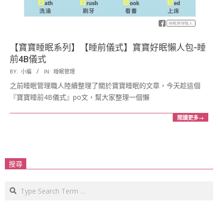
【寶寶睡眠系列】【睡前儀式】寶寶好眠懶人包-睡
前4B儀式
2016-
BY:
小編
IN:
睡眠管理
12-
之前睡眠管理職人陸續整理了關於寶寶睡眠的文章，今天趁這個
16
『寶寶睡前4B儀式』po文，幫大家整理一個懶
閱讀更多→
搜尋
Search