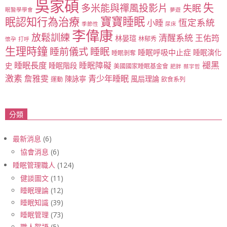
吳家碩
失
多米能與禪風投影片
失眠
眠醫學學會
夢遊
寶寶睡眠
眠認知行為治療
恆定系統
小睡
季節性
尿床
李偉康
放鬆訓練
清醒系統
王佑筠
林晏瑄
林郁秀
懷孕
打呼
生理時鐘
睡眠
睡前儀式
睡眠呼吸中止症
睡眠演化
睡眠剝奪
睡眠長度
褪黑
睡眠障礙
史
睡眠階段
美國國家睡眠基金會
肥胖
蔡宇哲
激素
青少年睡眠
詹雅雯
陳詠寧
風扇理論
運動
飲食系列
分類
最新消息
(6)
協會消息
(6)
睡眠管理職人
(124)
健談圖文
(11)
睡眠理論
(12)
睡眠知識
(39)
睡眠管理
(73)
職人絮語
(5)