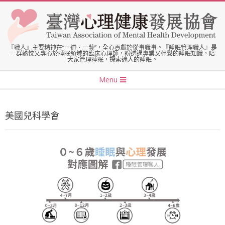
Skip
to
content
臺
『職人』主要精神在“一道、一藝”，全心貢獻於從事職事。『睡眠管理職人』是
一群熱忱又專心於睡眠領域的臨床心理師，盼透過專業又輕鬆的睡眠知識，陪
大家管理睡眠，探索迷人的睡眠。
灣
Secondary
Menu
Navigation
心
Menu
美國兒科學會
理
健
康
發