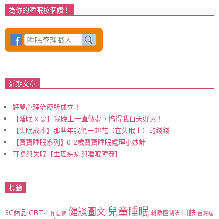
為你的睡眠按個讚！
近期文章
好夢心理治療所成立！
【睡眠 x 夢】我晚上一直做夢，搞得我白天好累！
【失眠成本】那些年我們一起花（在失眠上）的錢錢
【寶寶睡眠系列】0-2歲寶寶睡眠處理小妙計
耳鳴與失眠【生理疾病與睡眠障礙】
標籤
兒童睡眠
健談圖文
CBT-I
3C商品
口訣
刺激控制法
作惡夢
台灣睡