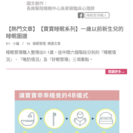
【熱門文章】【寶寶睡眠系列】一歲以前新生兒的
睡眠圖譜
2017-
BY:
小編
IN:
睡眠管理
,
精選文章
03-
睡眠管理職人整理出0-1歲，這中間六個階段分別的『睡眠情
01
況』、『喝奶情況』及『好眠管理』三項重點。
閱讀更多→