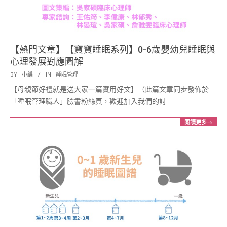
展
協
【熱門文章】【寶寶睡眠系列】0-6歲嬰幼兒睡眠與
心理發展對應圖解
會
2017-
BY:
小編
IN:
睡眠管理
05-
【母親節好禮就是送大家一篇實用好文】（此篇文章同步發佈於
12
「睡眠管理職人」臉書粉絲頁，歡迎加入我們的討
閱讀更多→