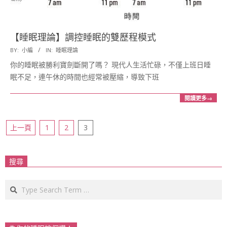
【睡眠理論】調控睡眠的雙歷程模式
2016-
BY:
小編
IN:
睡眠理論
08-
你的睡眠被勝利寶劍斷開了嗎？ 現代人生活忙碌，不僅上班日睡
12
眠不足，連午休的時間也經常被壓縮，導致下班
閱讀更多→
文
上一頁
1
2
3
章
分
搜尋
頁
Search