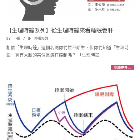
展
協
【生理時鐘系列】從生理時鐘來看睡眠養肝
2016-
BY:
小編
IN:
睡眠知識
會
12-
相信「生理時鐘」這個名詞你們並不陌生，但你們知道「生理時
20
鐘」真有大腦的某個區域在控制嗎？ 「生理時鐘
閱讀更多→