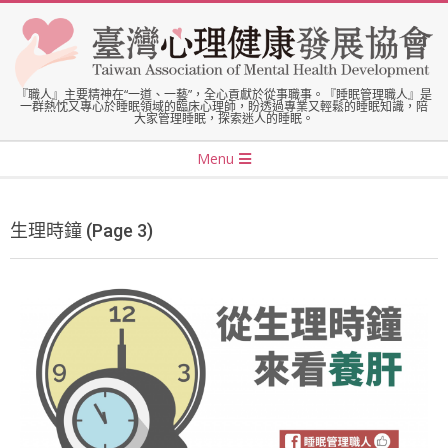
Skip
to
content
臺
『職人』主要精神在“一道、一藝”，全心貢獻於從事職事。『睡眠管理職人』是
一群熱忱又專心於睡眠領域的臨床心理師，盼透過專業又輕鬆的睡眠知識，陪
大家管理睡眠，探索迷人的睡眠。
灣
Secondary
Menu
Navigation
心
Menu
生理時鐘
(Page 3)
理
健
康
發