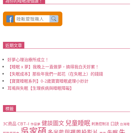
為你的睡眠按個讚！
近期文章
好夢心理治療所成立！
【睡眠 x 夢】我晚上一直做夢，搞得我白天好累！
【失眠成本】那些年我們一起花（在失眠上）的錢錢
【寶寶睡眠系列】0-2歲寶寶睡眠處理小妙計
耳鳴與失眠【生理疾病與睡眠障礙】
標籤
兒童睡眠
健談圖文
CBT-I
3C商品
口訣
刺激控制法
作惡夢
台灣睡
吳家碩
失
多米能與禪風投影片
失眠