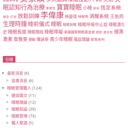
眠醫學學會
夢遊
寶寶睡眠
眠認知行為治療
恆定系統
小睡
季節性
尿床
李偉康
放鬆訓練
清醒系統
王佑筠
林晏瑄
林郁秀
懷孕
打呼
生理時鐘
睡眠
睡前儀式
睡眠呼吸中止症
睡眠演化
睡眠剝奪
睡眠長度
褪黑
睡眠障礙
史
睡眠階段
美國國家睡眠基金會
肥胖
蔡宇哲
激素
青少年睡眠
詹雅雯
陳詠寧
風扇理論
運動
飲食系列
分類
最新消息
(6)
協會消息
(6)
睡眠管理職人
(124)
健談圖文
(11)
睡眠理論
(12)
睡眠知識
(39)
睡眠管理
(73)
職人絮語
(5)