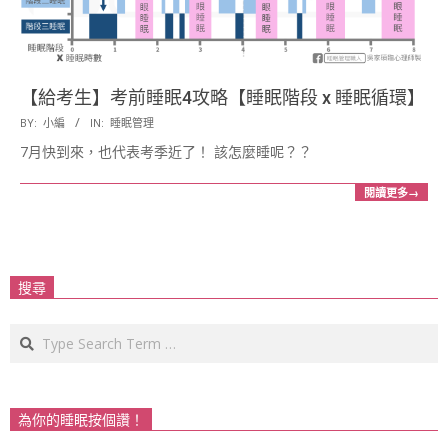
展
協
【給考生】考前睡眠4攻略【睡眠階段 x 睡眠循環】
2018-
BY:
小編
IN:
睡眠管理
會
06-
7月快到來，也代表考季近了！ 該怎麼睡呢？？
20
閱讀更多→
搜尋
Search
為你的睡眠按個讚！