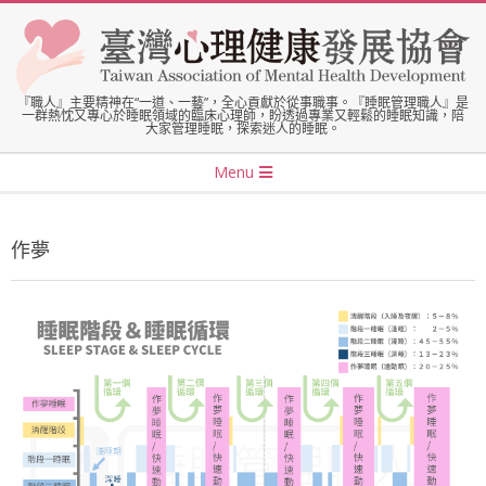
Skip
to
content
臺
『職人』主要精神在“一道、一藝”，全心貢獻於從事職事。『睡眠管理職人』是
一群熱忱又專心於睡眠領域的臨床心理師，盼透過專業又輕鬆的睡眠知識，陪
大家管理睡眠，探索迷人的睡眠。
灣
Secondary
Menu
Navigation
心
Menu
作夢
理
健
康
發