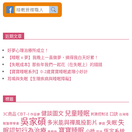
近期文章
好夢心理治療所成立！
【睡眠 x 夢】我晚上一直做夢，搞得我白天好累！
【失眠成本】那些年我們一起花（在失眠上）的錢錢
【寶寶睡眠系列】0-2歲寶寶睡眠處理小妙計
耳鳴與失眠【生理疾病與睡眠障礙】
標籤
兒童睡眠
健談圖文
CBT-I
3C商品
口訣
刺激控制法
作惡夢
台灣睡
吳家碩
失
多米能與禪風投影片
失眠
眠醫學學會
夢遊
寶寶睡眠
眠認知行為治療
恆定系統
小睡
季節性
尿床