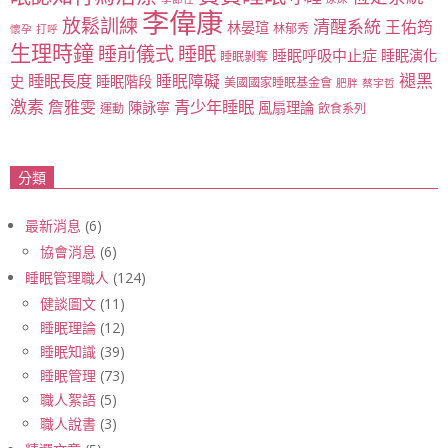
李偉康
放鬆訓練
清醒系統
王佑筠
林晏瑄
林郁秀
懷孕
打呼
生理時鐘
睡眠
睡前儀式
睡眠呼吸中止症
睡眠演化
睡眠剝奪
睡眠長度
褪黑
睡眠障礙
史
睡眠階段
美國國家睡眠基金會
肥胖
蔡宇哲
激素
青少年睡眠
詹雅雯
陳詠寧
風扇理論
運動
飲食系列
分類
最新消息
(6)
協會消息
(6)
睡眠管理職人
(124)
健談圖文
(11)
睡眠理論
(12)
睡眠知識
(39)
睡眠管理
(73)
職人絮語
(5)
職人說書
(3)