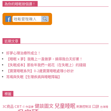
為你的睡眠按個讚！
近期文章
好夢心理治療所成立！
【睡眠 x 夢】我晚上一直做夢，搞得我白天好累！
【失眠成本】那些年我們一起花（在失眠上）的錢錢
【寶寶睡眠系列】0-2歲寶寶睡眠處理小妙計
耳鳴與失眠【生理疾病與睡眠障礙】
標籤
兒童睡眠
健談圖文
CBT-I
3C商品
口訣
刺激控制法
作惡夢
台灣睡