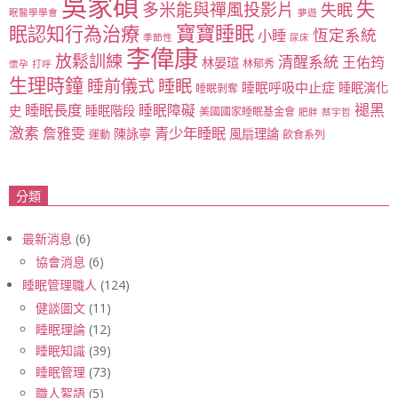
吳家碩
失
多米能與禪風投影片
失眠
眠醫學學會
夢遊
寶寶睡眠
眠認知行為治療
恆定系統
小睡
季節性
尿床
李偉康
放鬆訓練
清醒系統
王佑筠
林晏瑄
林郁秀
懷孕
打呼
生理時鐘
睡眠
睡前儀式
睡眠呼吸中止症
睡眠演化
睡眠剝奪
睡眠長度
褪黑
睡眠障礙
史
睡眠階段
美國國家睡眠基金會
肥胖
蔡宇哲
激素
青少年睡眠
詹雅雯
陳詠寧
風扇理論
運動
飲食系列
分類
最新消息
(6)
協會消息
(6)
睡眠管理職人
(124)
健談圖文
(11)
睡眠理論
(12)
睡眠知識
(39)
睡眠管理
(73)
職人絮語
(5)