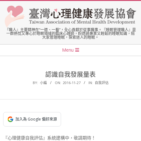
Skip
to
content
臺
『職人』主要精神在“一道、一藝”，全心貢獻於從事職事。『睡眠管理職人』是
一群熱忱又專心於睡眠領域的臨床心理師，盼透過專業又輕鬆的睡眠知識，陪
大家管理睡眠，探索迷人的睡眠。
灣
Secondary
Menu
Navigation
心
Menu
認識自我發展量表
理
BY:
小編
ON:
2016-11-27
IN:
自我評估
健
康
加入為 Google 偏好來源
發
『心理健康自我評估』系統建構中，敬請期待！