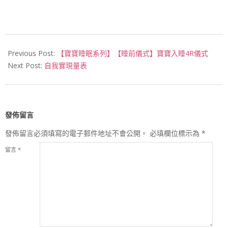
展
協
2016-
11-
Previous Post:
【寶寶睡眠系列】【睡前儀式】寶寶入睡4R儀式
27
Next Post:
自我實現量表
會
發佈留言
發佈留言必須填寫的電子郵件地址不會公開。
必填欄位標示為
*
留言
*