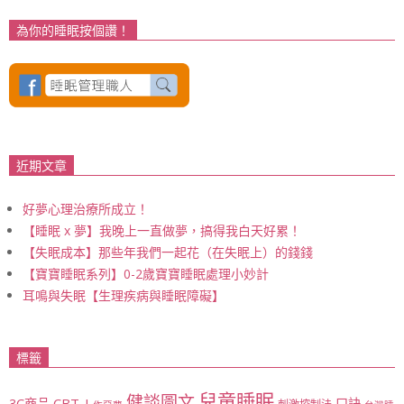
為你的睡眠按個讚！
近期文章
好夢心理治療所成立！
【睡眠 x 夢】我晚上一直做夢，搞得我白天好累！
【失眠成本】那些年我們一起花（在失眠上）的錢錢
【寶寶睡眠系列】0-2歲寶寶睡眠處理小妙計
耳鳴與失眠【生理疾病與睡眠障礙】
標籤
兒童睡眠
健談圖文
CBT-I
3C商品
口訣