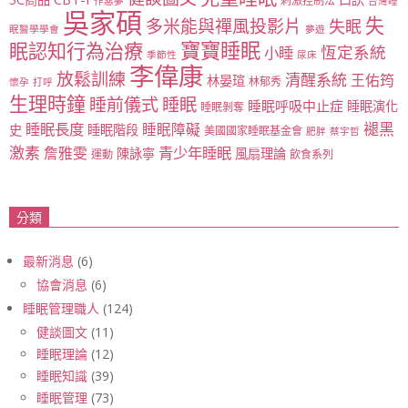
刺激控制法
作惡夢
台灣睡
吳家碩
失
多米能與禪風投影片
失眠
眠醫學學會
夢遊
寶寶睡眠
眠認知行為治療
恆定系統
小睡
季節性
尿床
李偉康
放鬆訓練
清醒系統
王佑筠
林晏瑄
林郁秀
懷孕
打呼
生理時鐘
睡眠
睡前儀式
睡眠呼吸中止症
睡眠演化
睡眠剝奪
睡眠長度
褪黑
睡眠障礙
史
睡眠階段
美國國家睡眠基金會
肥胖
蔡宇哲
激素
青少年睡眠
詹雅雯
陳詠寧
風扇理論
運動
飲食系列
分類
最新消息
(6)
協會消息
(6)
睡眠管理職人
(124)
健談圖文
(11)
睡眠理論
(12)
睡眠知識
(39)
睡眠管理
(73)