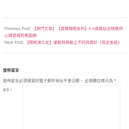
2017-
05-
Previous Post:
【熱門文章】【寶寶睡眠系列】0-6歲嬰幼兒睡眠與
17
心理發展對應圖解
Next Post:
【睡眠演化史】運動與勞動之不同與奧妙《恆定系統》
發佈留言
發佈留言必須填寫的電子郵件地址不會公開。
必填欄位標示為
*
留言
*