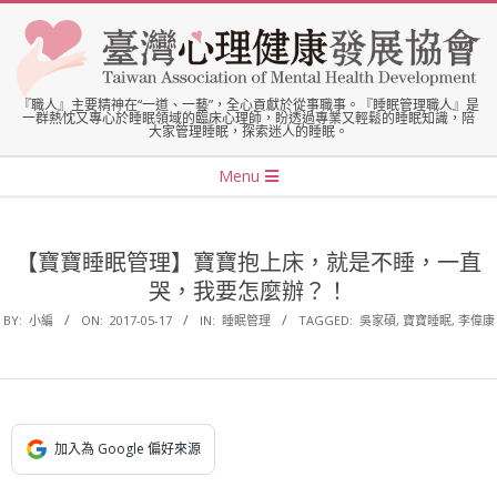
Skip
to
content
臺
『職人』主要精神在“一道、一藝”，全心貢獻於從事職事。『睡眠管理職人』是
一群熱忱又專心於睡眠領域的臨床心理師，盼透過專業又輕鬆的睡眠知識，陪
大家管理睡眠，探索迷人的睡眠。
灣
Secondary
Menu
Navigation
心
Menu
【寶寶睡眠管理】寶寶抱上床，就是不睡，一直
理
哭，我要怎麼辦？！
BY:
小編
ON:
2017-05-17
IN:
睡眠管理
TAGGED:
吳家碩
,
寶寶睡眠
,
李偉康
健
康
加入為 Google 偏好來源
發