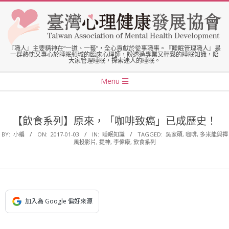
Skip
to
content
臺
『職人』主要精神在“一道、一藝”，全心貢獻於從事職事。『睡眠管理職人』是
一群熱忱又專心於睡眠領域的臨床心理師，盼透過專業又輕鬆的睡眠知識，陪
大家管理睡眠，探索迷人的睡眠。
灣
Secondary
Menu
Navigation
心
Menu
【飲食系列】原來，「咖啡致癌」已成歷史！
理
BY:
小編
ON:
2017-01-03
IN:
睡眠知識
TAGGED:
吳家碩
,
咖啡
,
多米能與禪
風投影片
,
提神
,
李偉康
,
飲食系列
健
康
加入為 Google 偏好來源
發