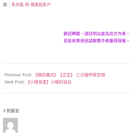
圖：
多米能 與 禪風投影片
歡迎轉載，請註明出處及該文作者，
若是商業用途請聯繫作者獲得授權。
2017-
01-
Previous Post:
【睡前儀式】【正念】 三分鐘呼吸空間
03
Next Post:
【小睡長度】小睡的自白
1 則留言