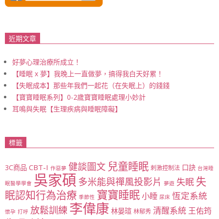
近期文章
好夢心理治療所成立！
【睡眠 x 夢】我晚上一直做夢，搞得我白天好累！
【失眠成本】那些年我們一起花（在失眠上）的錢錢
【寶寶睡眠系列】0-2歲寶寶睡眠處理小妙計
耳鳴與失眠【生理疾病與睡眠障礙】
標籤
兒童睡眠
健談圖文
CBT-I
3C商品
口訣
刺激控制法
作惡夢
台灣睡
吳家碩
失
多米能與禪風投影片
失眠
眠醫學學會
夢遊
寶寶睡眠
眠認知行為治療
恆定系統
小睡
季節性
尿床
李偉康
放鬆訓練
清醒系統
王佑筠
林晏瑄
林郁秀
懷孕
打呼