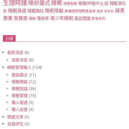
生理時鐘
睡眠
睡前儀式
睡眠呼吸中止症
睡眠演化
睡眠剝奪
睡眠長度
褪黑
睡眠障礙
史
睡眠階段
美國國家睡眠基金會
肥胖
蔡宇哲
激素
青少年睡眠
詹雅雯
陳詠寧
風扇理論
運動
飲食系列
分類
最新消息
(6)
協會消息
(6)
睡眠管理職人
(124)
健談圖文
(11)
睡眠理論
(12)
睡眠知識
(39)
睡眠管理
(73)
職人絮語
(5)
職人說書
(3)
精選文章
(5)
自我評估
(3)