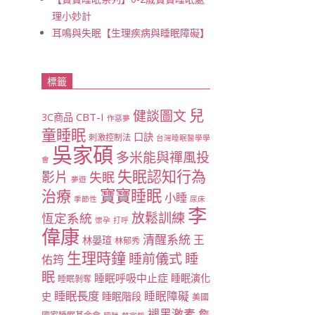
理小妙計
耳鳴與失眠【生理疾病與睡眠障礙】
標籤
兒
健談圖文
CBT-I
3C商品
作惡夢
童睡眠
口訣
刺激控制法
台灣睡眠醫學學
吳家碩
多米能與禪風投
會
失眠認知行為
影片
失眠
夢遊
寶寶睡眠
治療
小睡
季節性
尿床
李
放鬆訓練
恆定系統
懷孕
打呼
偉康
清醒系統
王
林晏瑄
林郁秀
生理時鐘
睡
睡前儀式
佑筠
眠
睡眠呼吸中止症
睡眠演化
睡眠剝奪
睡眠長度
睡眠障礙
史
睡眠階段
美國
褪黑激素
詹