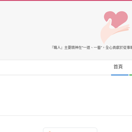
Skip
to
content
臺
『職人』主要精神在“一道、一藝”，全心貢獻於從
灣
Secondary
首頁
Navigation
心
Menu
理
健