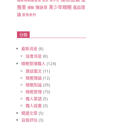
國家睡眠基金會
肥胖
蔡宇哲
青少年睡眠
雅雯
陳詠寧
風扇理
運動
論
飲食系列
分類
最新消息
(6)
協會消息
(6)
睡眠管理職人
(124)
健談圖文
(11)
睡眠理論
(12)
睡眠知識
(39)
睡眠管理
(73)
職人絮語
(5)
職人說書
(3)
精選文章
(5)
自我評估
(3)