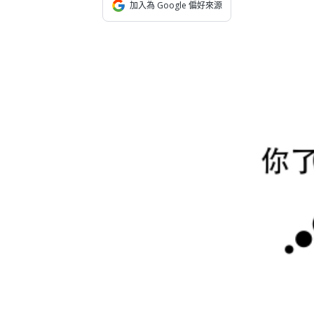
康
加入為 Google 偏好來源
發
展
協
會