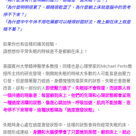
「為什麼明明很累了，眼睛很乾澀了，為什麼躺上床就是腦中的思考
停不下來？」
「為什麼中午午休不用吃藥都可以睡得好甜好沈，晚上躺在床上就是
睡不著？」
如果你也有這樣的痛苦經驗，
請想想你平常失眠的時候是不是都躺在床上！
美國賓州大學精神醫學系教授，同樣也是心理學家的Michael Perlis教
授所主持的研究發現，剛開始失眠的時候大多數的人可能皆是由壓力
引發，但是隨著壓力經過，身體慢慢恢復原來的狀態，失眠也會跟著
改善，卻有一部份的人
即使壓力過了，失眠卻不會恢復，而這群人有
一個共通的現象是：每當躺到床上，他們的生理和心理狀態都會呈現
一種過度活躍的狀態，像是心跳加快、呼吸加速、肌肉不能放鬆、思
考停不下來等等，這種狀態稱為「過度激發狀態」
。
失眠時身心處在過度激發狀態中，這樣的狀態會與你經常失眠的床、
房間形成連結，
身體和大腦便學會了只要進到房間，躺到床上，就必