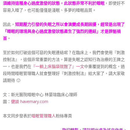
須維持這種身心過度激發的狀態，此狀態非常不利於睡眠
，即使好不
容易入睡了，也可能僅僅是淺眠、多夢的睡眠品質。
因此，
短期壓力引發的失眠之所以會演變成長期困擾，經常是出現了
「睡眠的環境與身心過度激發狀態產生了強烈的連結」才是罪魁禍
首
。
至於如何打破這個可惡的失眠連結呢？在臨床上，我們會使用『刺激
控制法』，這個非常重要的方法，算是失眠之認知行為治療的王牌之
一，也是我們在
『一躺上床腦袋就醒了』一文
中重覆提到的概念，過
段時間
睡眠管理職人
就會整理好『刺激控制法』給大家了，請大家敬
請期待 🙂
文：新光醫院睡眠中心 林晏瑄臨床心理師
圖：
健談 havemary.com
本文同步發表於
睡眠管理職人
粉絲專頁
歡迎轉載，請註明出處及該文作者，