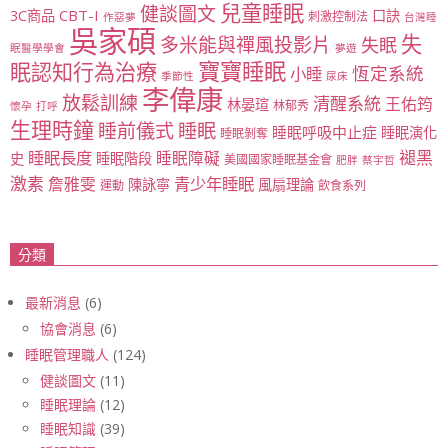
兒童睡眠
健談圖文
CBT-I
3C商品
口訣
刺激控制法
作惡夢
台灣睡
吳家碩
失
多米能與禪風投影片
失眠
眠醫學學會
夢遊
寶寶睡眠
眠認知行為治療
恆定系統
小睡
季節性
尿床
李偉康
放鬆訓練
清醒系統
王佑筠
林晏瑄
林郁秀
懷孕
打呼
生理時鐘
睡眠
睡前儀式
睡眠呼吸中止症
睡眠演化
睡眠剝奪
睡眠長度
褪黑
睡眠障礙
史
睡眠階段
美國國家睡眠基金會
肥胖
蔡宇哲
激素
青少年睡眠
詹雅雯
陳詠寧
風扇理論
運動
飲食系列
分類
最新消息
(6)
協會消息
(6)
睡眠管理職人
(124)
健談圖文
(11)
睡眠理論
(12)
睡眠知識
(39)