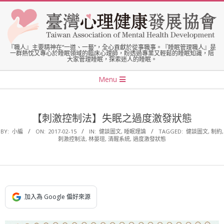
Skip
to
content
臺
『職人』主要精神在“一道、一藝”，全心貢獻於從事職事。『睡眠管理職人』是
一群熱忱又專心於睡眠領域的臨床心理師，盼透過專業又輕鬆的睡眠知識，陪
大家管理睡眠，探索迷人的睡眠。
灣
Secondary
Menu
Navigation
心
Menu
【刺激控制法】失眠之過度激發狀態
理
BY:
小編
ON:
2017-02-15
IN:
健談圖文
,
睡眠理論
TAGGED:
健談圖文
,
制約
,
刺激控制法
,
林晏瑄
,
清醒系統
,
過度激發狀態
健
康
加入為 Google 偏好來源
發