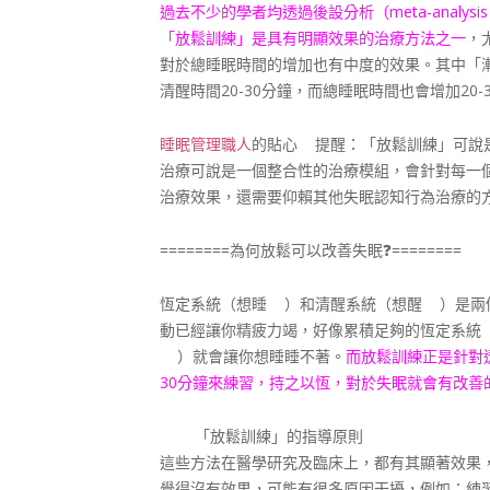
過去不少的學者均透過後設分析（meta-anal
「放鬆訓練」是具有明顯效果的治療方法之一
，
對於總睡眠時間的增加也有中度的效果。其中「
清醒時間20-30分鐘，而總睡眠時間也會增加20
睡眠管理職人
的貼心
提醒：「放鬆訓練」可說
治療可說是一個整合性的治療模組，會針對每一
治療效果，還需要仰賴其他失眠認知行為治療的
========為何放鬆可以改善失眠
❓
========
恆定系統（想睡
）和清醒系統（想醒
）是兩
動已經讓你精疲力竭，好像累積足夠的恆定系統
）就會讓你想睡睡不著。
而放鬆訓練正是針對
30分鐘來練習，持之以恆，對於失眠就會有改善
「放鬆訓練」的指導原則
這些方法在醫學研究及臨床上，都有其顯著效果
覺得沒有效果，可能有很多原因干擾，例如：練