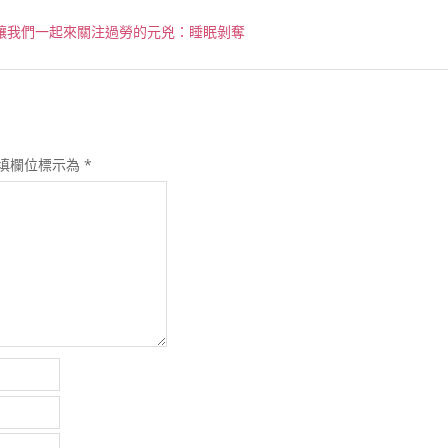
節，讓我們一起來關注過勞的元兇：睡眠剝奪
填欄位標示為
*