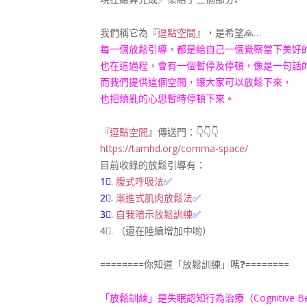
我們稱它為『
逗點空間
』，是希望
🙏
…
每一個放鬆引導，都是給自己一個覺察當下美好
也在這過程，會有一個暫停及停頓，像是一句話
而我們提供這個空間，讓大家可以放鬆下來，
也把煩亂的心思暫時停頓下來。
『
逗點空間
』傳送門：
👇
👇
👇
https://tamhd.org/comma-space/
目前收錄的放鬆引導有：
1⃣
.
腹式呼吸法
✅
2⃣
.
漸進式肌肉放鬆法
✅
3⃣
.
自我暗示放鬆訓練
✅
4⃣
. （還在陸續增加中喲）
========你知道「放鬆訓練」嗎
❓
========
「放鬆訓練」是失眠認知行為治療（Cognitive Beha