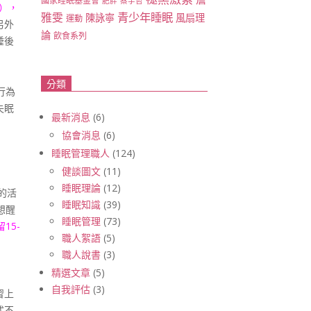
國家睡眠基金會
肥胖
蔡宇哲
註），
青少年睡眠
雅雯
陳詠寧
風扇理
運動
另外
論
飲食系列
睡後
分類
行為
失眠
最新消息
(6)
協會消息
(6)
睡眠管理職人
(124)
健談圖文
(11)
睡眠理論
(12)
的活
睡眠知識
(39)
想醒
睡眠管理
(73)
15-
職人絮語
(5)
職人說書
(3)
精選文章
(5)
自我評估
(3)
習上
式不