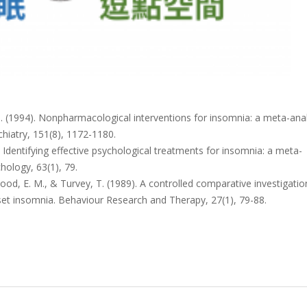
 M. (1994). Nonpharmacological interventions for insomnia: a meta-ana
chiatry, 151(8), 1172-1180.
Identifying effective psychological treatments for insomnia: a meta-
chology, 63(1), 79.
Hood, E. M., & Turvey, T. (1989). A controlled comparative investigatio
set insomnia. Behaviour Research and Therapy, 27(1), 79-88.