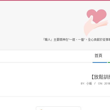
Skip
to
content
臺
『職人』主要精神在“一道、一藝”，全心貢獻於從
灣
Secondary
首頁
Navigation
心
Menu
理
【放鬆訓
BY:
小編
ON:
2018
健