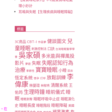
理小妙計
耳鳴與失眠【生理疾病與睡眠障礙】
標籤
兒
健談圖文
CBT-I
3C商品
作惡夢
童睡眠
口訣
刺激控制法
台灣睡眠醫學學
吳家碩
多米能與禪風投
會
失眠認知行為
影片
失眠
夢遊
寶寶睡眠
治療
小睡
季節性
尿床
李
放鬆訓練
恆定系統
懷孕
打呼
偉康
清醒系統
王
林晏瑄
林郁秀
生理時鐘
睡
睡前儀式
佑筠
眠
睡眠呼吸中止症
睡眠演化
睡眠剝奪
睡眠長度
睡眠障礙
史
睡眠階段
美國
法。在
褪黑激素
詹