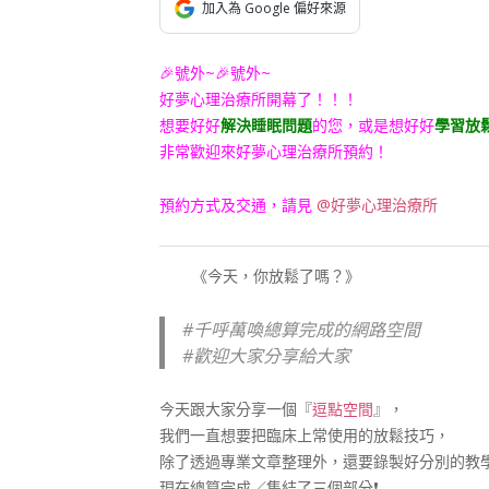
康
加入為 Google 偏好來源
發
🎉號外~🎉號外~
展
好夢心理治療所開幕了！！！
想要好好
解決睡眠問題
的您，或是想好好
學習放
協
非常歡迎來好夢心理治療所預約！
預約方式及交通，請見
@好夢心理治療所
會
《今天，你放鬆了嗎？》
#
千呼萬喚總算完成的網路空間
#
歡迎大家分享給大家
今天跟大家分享一個『
逗點空間
』，
我們一直想要把臨床上常使用的放鬆技巧，
除了透過專業文章整理外，還要錄製好分別的教
現在總算完成／集結了三個部分
❗