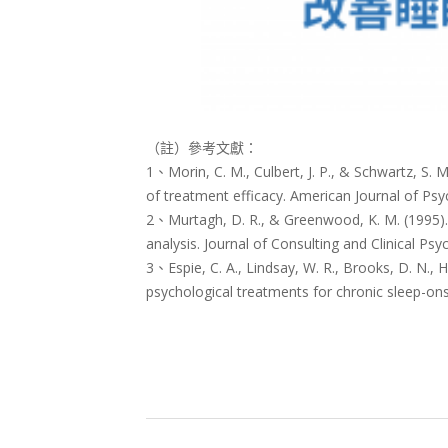
（註）參考文獻：
1、Morin, C. M., Culbert, J. P., & Schwartz, S.
of treatment efficacy. American Journal of Psy
2、Murtagh, D. R., & Greenwood, K. M. (1995). 
analysis. Journal of Consulting and Clinical Psy
3、Espie, C. A., Lindsay, W. R., Brooks, D. N., 
psychological treatments for chronic sleep-on
2018-