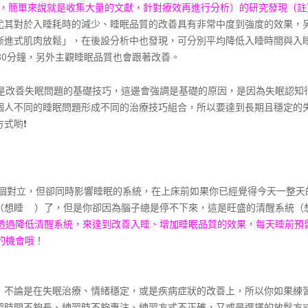
ysis，簡單來說就是收集大量的文獻，針對療效再進行分析）的研究發現（
尤其對於入睡耗時的減少、睡眠品質的改善具有非常中度到強度的效果，
漸進式肌肉放鬆」，在後設分析中也發現，可分別平均降低入睡時間與入
-30分鐘，另外主觀睡眠品質也會跟著改善。
是改善失眠問題的基礎技巧，這邊會強調是基礎的原因，是因為失眠認知
個人不同的睡眠問題形成不同的治療技巧組合，所以要達到長期且穩定的
方式喲
❗
個對立，但卻同時影響睡眠的系統，在上床前如果你已經覺得今天一整天
（想睡
）了，但是你卻因為腦子總是停不下來，這是旺盛的清醒系統（
透過降低清醒系統，來達到改善入睡、增加睡眠品質的效果，每天睡前預留
的機會哦
！
，不論是在失眠治療、情緒穩定，或是疾病症狀的改善上，所以你如果練
習時間不夠長、練習時不夠專注、練習方式不正確，又或是選擇的放鬆方