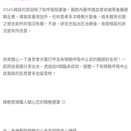
OSAS頻尿的原因除了和呼吸阻塞後，胸腔內壓伴隨血管收縮等後續連
鎖反應，導致尿量增加外，也和患者多次睡眠片斷後，過多醒來也隨
之想去廁所的情況有關，不過，研究也指出在治療後，夜間頻尿的狀
況是有所改善。
快來關心一下身旁會大聲打呼及有睡眠呼吸中止症的親朋好友吧！一
起把這張圖分享出去，透過這8個臨床症狀，提醒一下有睡眠呼吸中止
症風險的民眾要多加留意喲！
睡眠管理職人關心您的睡眠健康 🙂
文：長庚醫院睡眠中心吳家碩臨床心理師