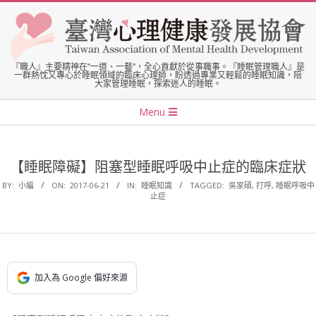
Skip
to
content
臺
『職人』主要精神在“一道、一藝”，全心貢獻於從事職事。『睡眠管理職人』是
一群熱忱又專心於睡眠領域的臨床心理師，盼透過專業又輕鬆的睡眠知識，陪
大家管理睡眠，探索迷人的睡眠。
灣
Secondary
Menu
Navigation
心
Menu
【睡眠障礙】阻塞型睡眠呼吸中止症的臨床症狀
理
BY:
小編
ON:
2017-06-21
IN:
睡眠知識
TAGGED:
吳家碩
,
打呼
,
睡眠呼吸中
止症
健
康
加入為 Google 偏好來源
發