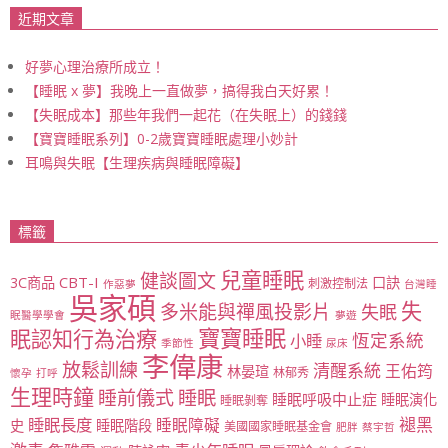
近期文章
好夢心理治療所成立！
【睡眠 x 夢】我晚上一直做夢，搞得我白天好累！
【失眠成本】那些年我們一起花（在失眠上）的錢錢
【寶寶睡眠系列】0-2歲寶寶睡眠處理小妙計
耳鳴與失眠【生理疾病與睡眠障礙】
標籤
兒童睡眠
健談圖文
CBT-I
3C商品
口訣
刺激控制法
作惡夢
台灣睡
吳家碩
失
多米能與禪風投影片
失眠
眠醫學學會
夢遊
寶寶睡眠
眠認知行為治療
恆定系統
小睡
季節性
尿床
李偉康
放鬆訓練
清醒系統
王佑筠
林晏瑄
林郁秀
懷孕
打呼
生理時鐘
睡眠
睡前儀式
睡眠呼吸中止症
睡眠演化
睡眠剝奪
睡眠長度
褪黑
睡眠障礙
史
睡眠階段
美國國家睡眠基金會
肥胖
蔡宇哲