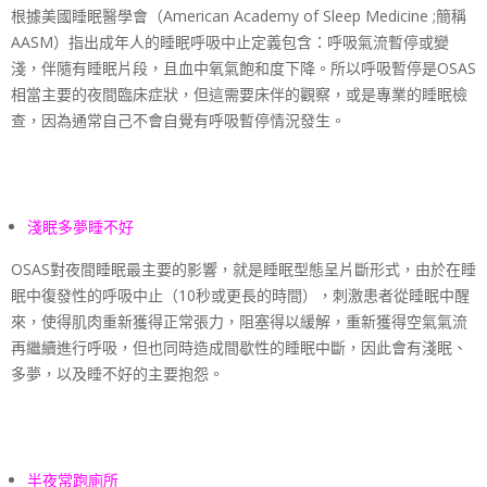
根據美國睡眠醫學會（American Academy of Sleep Medicine ;簡稱
AASM）指出成年人的睡眠呼吸中止定義包含：呼吸氣流暫停或變
淺，伴隨有睡眠片段，且血中氧氣飽和度下降。所以呼吸暫停是OSAS
相當主要的夜間臨床症狀，但這需要床伴的觀察，或是專業的睡眠檢
查，因為通常自己不會自覺有呼吸暫停情況發生。
淺眠多夢睡不好
OSAS對夜間睡眠最主要的影響，就是睡眠型態呈片斷形式，由於在睡
眠中復發性的呼吸中止（10秒或更長的時間），刺激患者從睡眠中醒
來，使得肌肉重新獲得正常張力，阻塞得以緩解，重新獲得空氣氣流
再繼續進行呼吸，但也同時造成間歇性的睡眠中斷，因此會有淺眠、
多夢，以及睡不好的主要抱怨。
半夜常跑廁所