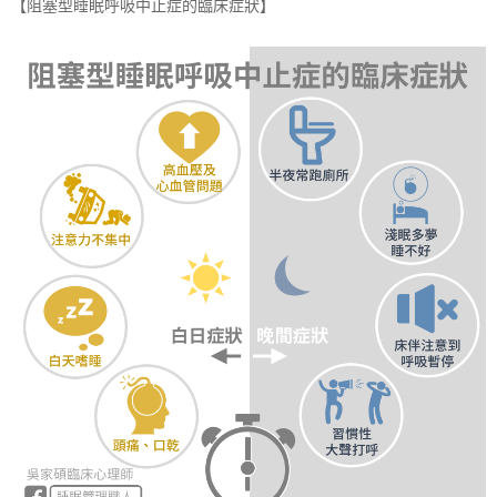
【阻塞型睡眠呼吸中止症的臨床症狀】
展
協
會