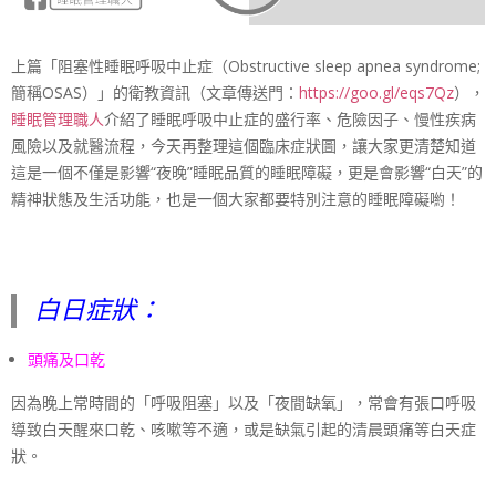
上篇「阻塞性睡眠呼吸中止症（Obstructive sleep apnea syndrome;
簡稱OSAS）」的衛教資訊（文章傳送門：
https://goo.gl/eqs7Qz
），
睡眠管理職人
介紹了睡眠呼吸中止症的盛行率、危險因子、慢性疾病
風險以及就醫流程，今天再整理這個臨床症狀圖，讓大家更清楚知道
這是一個不僅是影響“夜晚”睡眠品質的睡眠障礙，更是會影響“白天”的
精神狀態及生活功能，也是一個大家都要特別注意的睡眠障礙喲！
白日症狀：
頭痛及口乾
因為晚上常時間的「呼吸阻塞」以及「夜間缺氧」，常會有張口呼吸
導致白天醒來口乾、咳嗽等不適，或是缺氣引起的清晨頭痛等白天症
狀。