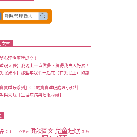
期文章
夢心理治療所成立！
睡眠 x 夢】我晚上一直做夢，搞得我白天好累！
失眠成本】那些年我們一起花（在失眠上）的錢
寶寶睡眠系列】0-2歲寶寶睡眠處理小妙計
鳴與失眠【生理疾病與睡眠障礙】
籤
兒童睡眠
健談圖文
CBT-I
商品
刺激
作惡夢