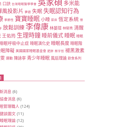
吳家碩
多米能
口訣
法
台灣睡眠醫學學會
失眠認知行為
禪風投影片
失眠
夢遊
寶寶睡眠
療
恆定系統
小睡
季節性
尿床
懷
李偉康
放鬆訓練
清醒
林晏瑄
林郁秀
呼
生理時鐘
睡眠
睡前儀式
統
王佑筠
睡眠
睡眠長度
睡眠呼吸中止症
睡眠演化史
睡眠階
褪黑激素
睡眠障礙
美國國家睡眠基金會
肥胖
蔡宇哲
青少年睡眠
雅雯
陳詠寧
風扇理論
運動
飲食系列
類
新消息
(6)
協會消息
(6)
眠管理職人
(124)
健談圖文
(11)
睡眠理論
(12)