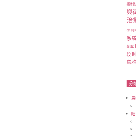
控制
與
治
孕
打
系
剝奪
段
詹
分
最
睡