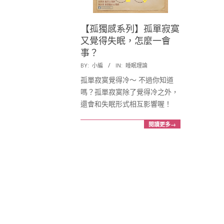
康
發
【孤獨感系列】孤單寂寞
又覺得失眠，怎麼一會
展
事？
2018-
BY:
小編
IN:
睡眠理論
協
04-
孤單寂寞覺得冷～ 不過你知道
10
嗎？孤單寂寞除了覺得冷之外，
會
還會和失眠形式相互影響喔！
閱讀更多→