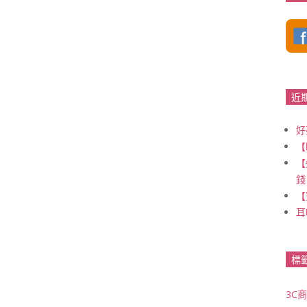
近
好
【
【
錢
【
耳
標
3C