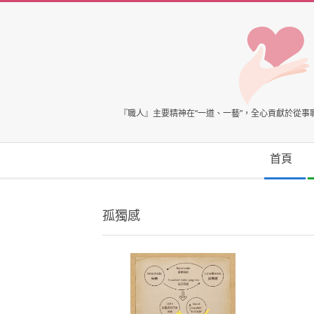
Skip
to
content
臺
『職人』主要精神在“一道、一藝”，全心貢獻於從
灣
Secondary
首頁
Navigation
心
Menu
孤獨感
理
健