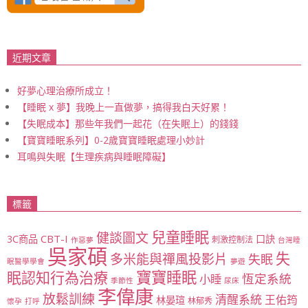
近期文章
好夢心理治療所成立！
【睡眠 x 夢】我晚上一直做夢，搞得我白天好累！
【失眠成本】那些年我們一起花（在失眠上）的錢錢
【寶寶睡眠系列】0-2歲寶寶睡眠處理小妙計
耳鳴與失眠【生理疾病與睡眠障礙】
標籤
兒童睡眠
健談圖文
CBT-I
3C商品
口訣
刺激控制法
作惡夢
台灣睡
吳家碩
失
多米能與禪風投影片
失眠
眠醫學學會
夢遊
寶寶睡眠
眠認知行為治療
恆定系統
小睡
季節性
尿床
李偉康
放鬆訓練
清醒系統
王佑筠
林晏瑄
林郁秀
懷孕
打呼