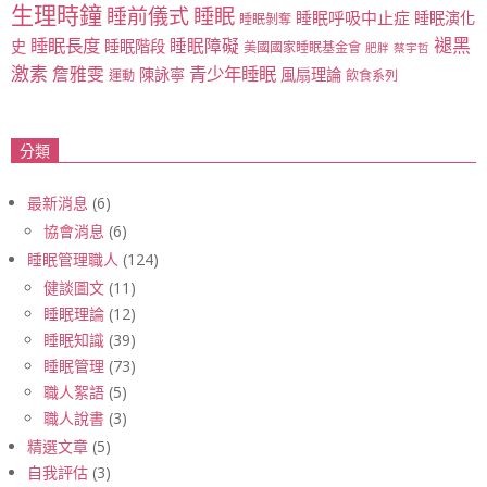
生理時鐘
睡眠
睡前儀式
睡眠呼吸中止症
睡眠演化
睡眠剝奪
睡眠長度
褪黑
睡眠障礙
史
睡眠階段
美國國家睡眠基金會
肥胖
蔡宇哲
激素
青少年睡眠
詹雅雯
陳詠寧
風扇理論
運動
飲食系列
分類
最新消息
(6)
協會消息
(6)
睡眠管理職人
(124)
健談圖文
(11)
睡眠理論
(12)
睡眠知識
(39)
睡眠管理
(73)
職人絮語
(5)
職人說書
(3)
精選文章
(5)
自我評估
(3)