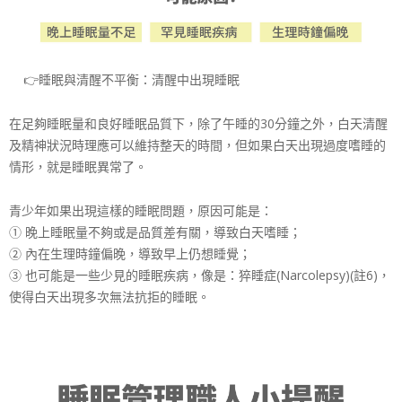
👉
睡眠與清醒不平衡：清醒中出現睡眠
在足夠睡眠量和良好睡眠品質下，除了午睡的30分鐘之外
，白天清醒
及精神狀況時理應可以維持整天的時間，但如果
白天出現過度嗜睡的
情形，就是睡眠異常了。
青少年如果出現這樣的睡眠問題，原因可能是：
① 晚上睡眠量不夠或是品質差有關，導致白天嗜睡；
② 內在生理時鐘偏晚，導致早上仍想睡覺；
③ 也可能是一些少見的睡眠疾病，像是：猝睡症(Narco
lepsy)(註6)，
使得白天出現多次無法抗拒的睡眠
。