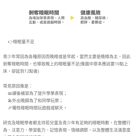
👉
睡眠量不足
青少年常因為各種原因而晚睡或是早起，當然主要是晚睡為
主，因此
剝奪睡眠時間，也導致晚上的睡眠量不足(像圖中
原本應該要10點上
床，卻延到12點後)
常見原因像是：
📖
課後補習為了提升學業表現；
🎤
外出晚歸為了和同學玩樂；
🎉
犧牲睡眠時間玩遊戲或聊天。
研究及睡眠學者都支持若兒童及青少年有足夠的睡眠時數，
在整體行
為、注意力、學習能力、記憶表現、情緒調節，以
及整體生活滿意度