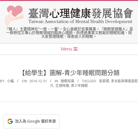
Skip
to
content
臺
『職人』主要精神在“一道、一藝”，全心貢獻於從事職事。『睡眠管理職人』是
一群熱忱又專心於睡眠領域的臨床心理師，盼透過專業又輕鬆的睡眠知識，陪
大家管理睡眠，探索迷人的睡眠。
灣
Secondary
Menu
Navigation
心
Menu
【給學生】圖解-青少年睡眠問題分類
理
BY:
小編
ON:
2016-12-31
IN:
睡眠知識
TAGGED:
吳家碩
,
多米能與禪風投影
片
,
生理時鐘
,
青少年睡眠
健
康
加入為 Google 偏好來源
發