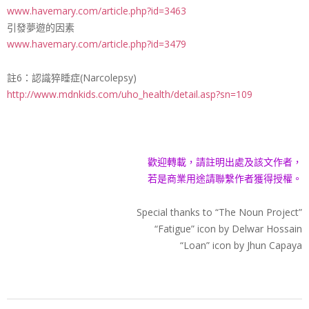
www.havemary.com/
article.php?id=3463
引發夢遊的因素
www.havemary.com/
article.php?id=3479
註6：認識猝睡症(Narcolepsy)
http://www.mdnkids.com/
uho_health/
detail.asp?sn=109
歡迎轉載，請註明出處及該文作者，
若是商業用途請聯繫作者獲得授權。
Special thanks to “The Noun Project”
“Fatigue” icon by Delwar Hossain
“Loan” icon by Jhun Capaya
2016-