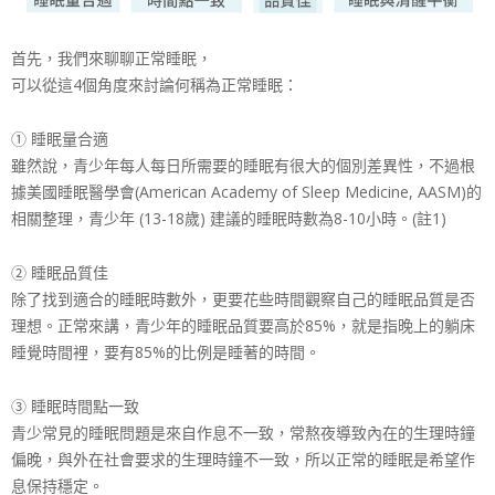
首先，我們來聊聊正常睡眠，
可以從這4個角度來討論何稱為正常睡眠：
① 睡眠量合適
雖然說，青少年每人每日所需要的睡眠有很大的個別差異性
，不過根
據美國睡眠醫學會(American Academy of Sleep Medicine, AASM)的
相關整理，青少年 (13-18歲) 建議的睡眠時數為8-10小時。(註1)
② 睡眠品質佳
除了找到適合的睡眠時數外，更要花些時間觀察自己的睡眠
品質是否
理想。正常來講，青少年的睡眠品質要高於85%
，就是指晚上的躺床
睡覺時間裡，要有85%的比例是睡著
的時間。
③ 睡眠時間點一致
青少常見的睡眠問題是來自作息不一致，常熬夜導致內在的
生理時鐘
偏晚，與外在社會要求的生理時鐘不一致，所以正
常的睡眠是希望作
息保持穩定。