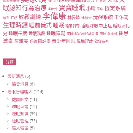
眠醫學學會
夢遊
寶寶睡眠
眠認知行為治療
恆定系統
小睡
季節性
尿床
李偉康
放鬆訓練
清醒系統
王佑筠
林晏瑄
林郁秀
懷孕
打呼
生理時鐘
睡眠
睡前儀式
睡眠呼吸中止症
睡眠演化
睡眠剝奪
睡眠長度
褪黑
睡眠障礙
史
睡眠階段
美國國家睡眠基金會
肥胖
蔡宇哲
激素
青少年睡眠
詹雅雯
陳詠寧
風扇理論
運動
飲食系列
分類
最新消息
(6)
協會消息
(6)
睡眠管理職人
(124)
健談圖文
(11)
睡眠理論
(12)
睡眠知識
(39)
睡眠管理
(73)
職人絮語
(5)