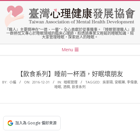
Skip
to
content
臺
『職人』主要精神在“一道、一藝”，全心貢獻於從事職事。『睡眠管理職人』是
一群熱忱又專心於睡眠領域的臨床心理師，盼透過專業又輕鬆的睡眠知識，陪
大家管理睡眠，探索迷人的睡眠。
灣
Secondary
Menu
Navigation
心
Menu
【飲食系列】睡前一杯酒，好眠壞朋友
理
BY:
小編
ON:
2016-12-31
IN:
睡眠管理
TAGGED:
吳家碩
,
安眠藥
,
李偉康
,
睡眠
,
酒精
,
飲食系列
健
康
加入為 Google 偏好來源
發