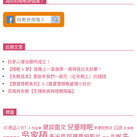
為你的睡眠按個讚！
近期文章
好夢心理治療所成立！
【睡眠 x 夢】我晚上一直做夢，搞得我白天好累！
【失眠成本】那些年我們一起花（在失眠上）的錢錢
【寶寶睡眠系列】0-2歲寶寶睡眠處理小妙計
耳鳴與失眠【生理疾病與睡眠障礙】
標籤
兒童睡眠
健談圖文
CBT-I
3C商品
口訣
刺激控制法
作惡夢
台灣睡
吳家碩
失
多米能與禪風投影片
失眠